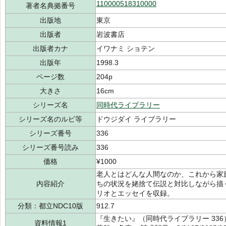
110000518310000
著者名典拠番号
出版地
東京
出版者
岩波書店
出版者カナ
イワナミ ショテン
出版年
1998.3
ページ数
204p
大きさ
16cm
シリーズ名
同時代ライブラリー
シリーズ名のルビ等
ドウジダイ ライブラリー
シリーズ番号
336
シリーズ番号読み
336
価格
¥1000
老人とはどんな人間なのか、これから家
内容紹介
ちの状況を姥捨て伝説と対比しながら描
リオとエッセイを収録。
分類：都立NDC10版
912.7
『生きたい』（同時代ライブラリー 336
資料情報1