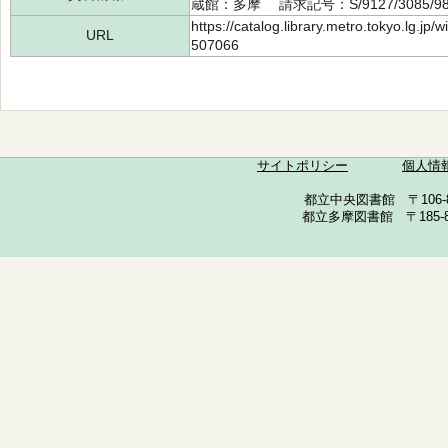
蔵館：多摩 請求記号：S/9127/3085/9
https://catalog.library.metro.tokyo.lg.jp
URL
507066
サイトポリシー
個人情
都立中央図書館 〒106-857
都立多摩図書館 〒185-852