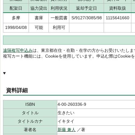
配架日
協力貸出
利用状況
返却予定日
資料取扱
多摩
書庫
一般図書
S/9127/3085/98
1115641660
1998/04/08
可能
利用可
遠隔複写申込み
は、東京都在住・在勤・在学の方からお受けいたしま
複写カート機能には、Cookieを使用しています。申込む際はCooki
資料詳細
ISBN
4-00-260336-9
タイトル
生きたい
タイトルカナ
イキタイ
著者名
新藤 兼人
／著