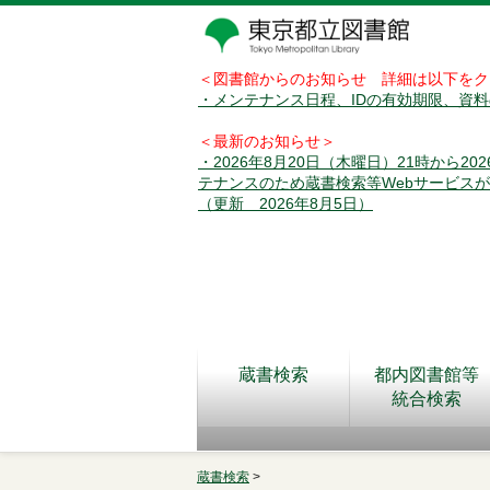
＜図書館からのお知らせ 詳細は以下をク
・メンテナンス日程、IDの有効期限、資
＜最新のお知らせ＞
・2026年8月20日（木曜日）21時から2
テナンスのため蔵書検索等Webサービス
（更新 2026年8月5日）
蔵書検索
都内図書館等
統合検索
蔵書検索
>