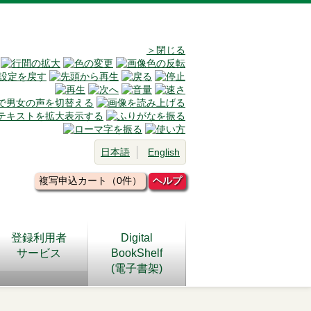
＞閉じる
日本語
English
複写申込カート（0件）
ヘルプ
登録利用者
Digital
サービス
BookShelf
(電子書架)