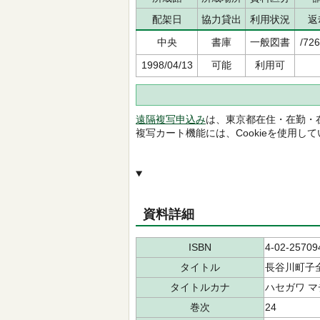
配架日
協力貸出
利用状況
返
中央
書庫
一般図書
/72
1998/04/13
可能
利用可
遠隔複写申込み
は、東京都在住・在勤・
複写カート機能には、Cookieを使用し
資料詳細
ISBN
4-02-25709
タイトル
長谷川町子
タイトルカナ
ハセガワ マ
巻次
24