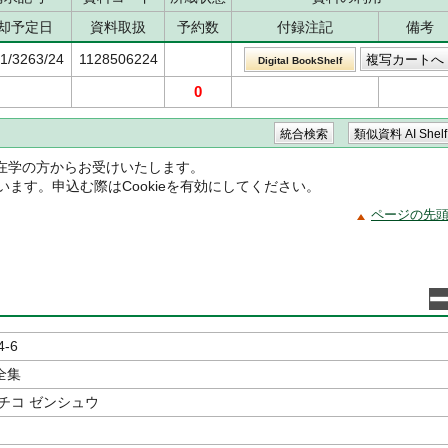
却予定日
資料取扱
予約数
付録注記
備考
61/3263/24
1128506224
Digital BookShelf
0
在学の方からお受けいたします。
ています。申込む際はCookieを有効にしてください。
ページの先
4-6
全集
チコ ゼンシュウ