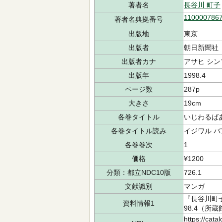
著者名
長谷川 町子
110000786
著者名典拠番号
出版地
東京
出版者
朝日新聞社
出版者カナ
アサヒ シ
出版年
1998.4
ページ数
287p
大きさ
19cm
各巻タイトル
いじわるば
各巻タイトル読み
イジワル 
各巻巻次
1
価格
¥1200
分類：都立NDC10版
726.1
文献識別
マンガ
『長谷川町子
資料情報1
98.4（所蔵
https://cata