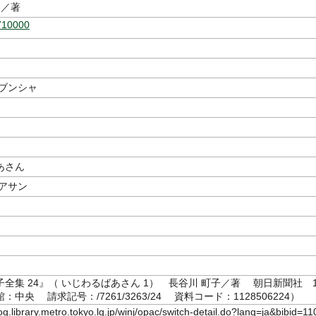
／著
710000
ンブンシャ
あさん
バアサン
全集 24』（ いじわるばあさん 1） 長谷川 町子／著 朝日新聞社 1
館：中央 請求記号：/7261/3263/24 資料コード：1128506224）
log.library.metro.tokyo.lg.jp/winj/opac/switch-detail.do?lang=ja&bibid=11