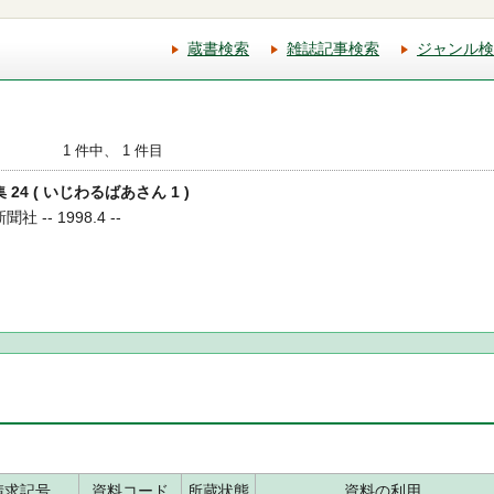
蔵書検索
雑誌記事検索
ジャンル検
1 件中、 1 件目
 24 ( いじわるばあさん 1 )
 -- 1998.4 --
請求記号
資料コード
所蔵状態
資料の利用