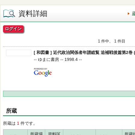
資料詳細
ログイン
1 件中、 1 件目
[ 和図書 ] 近代政治関係者年譜総覧 追補戦後篇第2巻 (
-- ゆまに書房 -- 1998.4 --
所蔵
所蔵は
1
件です。
所蔵場
資料区
所蔵