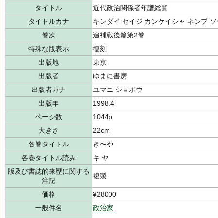
タイトル
近代政治関係者年譜総覧
タイトルカナ
キンダイ セイジ カンケイシャ ネンプ 
巻次
追補戦後篇第2巻
特殊な版表示
復刻
出版地
東京
出版者
ゆまに書房
出版者カナ
ユマニ ショボウ
出版年
1998.4
ページ数
1044p
大きさ
22cm
各巻タイトル
き〜や
各巻タイトル読み
キ ヤ
版及び書誌的来歴に関する
複製
注記
価格
¥28000
一般件名
政治家