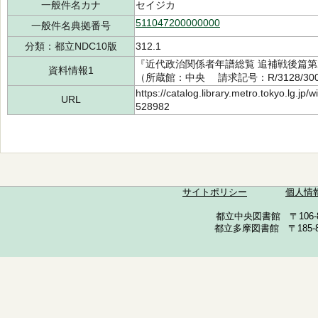
一般件名カナ
セイジカ
511047200000000
一般件名典拠番号
分類：都立NDC10版
312.1
『近代政治関係者年譜総覧 追補戦後篇第2
資料情報1
（所蔵館：中央 請求記号：R/3128/3006
https://catalog.library.metro.tokyo.lg.jp
URL
528982
サイトポリシー
個人情
都立中央図書館 〒106-857
都立多摩図書館 〒185-852