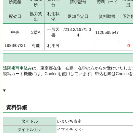
所蔵館
請求記号
資料コード
所
分
態
協力貸
利用状
配架日
返却予定日
資料取扱
予約
出
況
一般図
/213.2/192/1-3-
中央
3階A
1128595547
書
4
1998/07/31
可能
利用可
0
遠隔複写申込み
は、東京都在住・在勤・在学の方からお受けいたしま
複写カート機能には、Cookieを使用しています。申込む際はCooki
資料詳細
タイトル
いまいち市史
タイトルカナ
イマイチ シシ