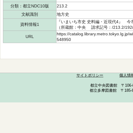
分類：都立NDC10版
213.2
文献識別
地方史
『いまいち市史 史料編・近現代4』 今市
資料情報1
（所蔵館：中央 請求記号：/213.2/192/
https://catalog.library.metro.tokyo.lg.jp
URL
548950
サイトポリシー
個人情
都立中央図書館 〒106-857
都立多摩図書館 〒185-852