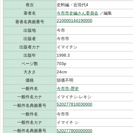
巻次
史料編・近現代4
著者名
今市市史編さん委員会
／編集
210000144190000
著者名典拠番号
出版地
今市
出版者
今市市
出版者カナ
イマイチシ
出版年
1998.3
ページ数
703p
大きさ
24cm
価格
頒価不明
一般件名
今市市-歴史
一般件名カナ
イマイチシ-レキシ
520277810030000
一般件名典拠番号
一般件名
今市市
一般件名カナ
イマイチ シ
一般件名典拠番号
520277800000000