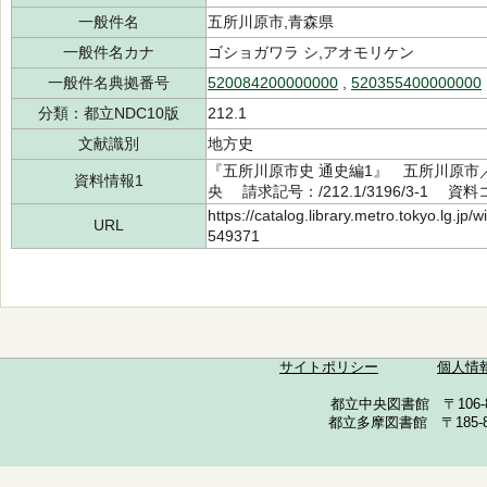
一般件名
五所川原市,青森県
一般件名カナ
ゴショガワラ シ,アオモリケン
一般件名典拠番号
520084200000000
,
520355400000000
分類：都立NDC10版
212.1
文献識別
地方史
『五所川原市史 通史編1』 五所川原市／
資料情報1
央 請求記号：/212.1/3196/3-1 資料
https://catalog.library.metro.tokyo.lg.jp
URL
549371
サイトポリシー
個人情
都立中央図書館 〒106-857
都立多摩図書館 〒185-852