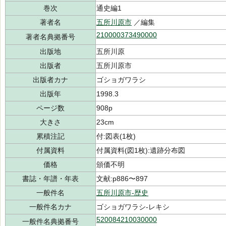
巻次
通史編1
著者名
五所川原市
／編集
210000373490000
著者名典拠番号
出版地
五所川原
出版者
五所川原市
出版者カナ
ゴショガワラシ
出版年
1998.3
ページ数
908p
大きさ
23cm
累積注記
付:図表(1枚)
付属資料
付属資料(図1枚):遺跡分布図
価格
頒価不明
書誌・年譜・年表
文献:p886〜897
一般件名
五所川原市-歴史
一般件名カナ
ゴショガワラシ-レキシ
520084210030000
一般件名典拠番号