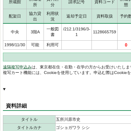
所蔵館
請求記号
資料コード
所
分
態
協力貸
利用状
配架日
返却予定日
資料取扱
予約
出
況
一般図
/212.1/3196/3-
中央
3階A
1128665759
書
1
1998/11/30
可能
利用可
0
遠隔複写申込み
は、東京都在住・在勤・在学の方からお受けいたしま
複写カート機能には、Cookieを使用しています。申込む際はCooki
資料詳細
タイトル
五所川原市史
タイトルカナ
ゴショガワラ シシ