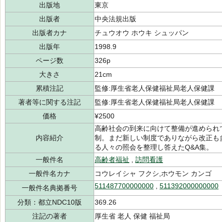
出版地
東京
出版者
中央法規出版
出版者カナ
チュウオウ ホウキ シュッパン
出版年
1998.9
ページ数
326p
大きさ
21cm
累積注記
監修:厚生省老人保健福祉局老人保健課
著者等に関する注記
監修:厚生省老人保健福祉局老人保健課
価格
¥2500
高齢社会の到来に向けて整備が進められ
内容紹介
制。まだ新しい制度でありながら改正も
る人々の照会を整理し答えたQ&A集。
一般件名
高齢者福祉
,
訪問看護
一般件名カナ
コウレイシャ フクシ,ホウモン カンゴ
511487700000000
,
511392000000000
一般件名典拠番号
分類：都立NDC10版
369.26
注記の著者
厚生省 老人 保健 福祉局