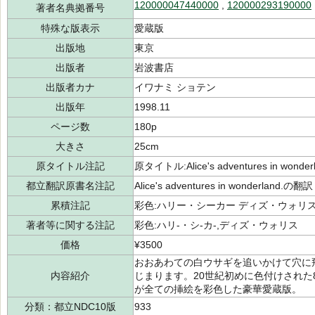
120000047440000
,
120000293190000
著者名典拠番号
特殊な版表示
愛蔵版
出版地
東京
出版者
岩波書店
出版者カナ
イワナミ ショテン
出版年
1998.11
ページ数
180p
大きさ
25cm
原タイトル注記
原タイトル:Alice's adventures in wonder
都立翻訳原書名注記
Alice's adventures in wonderland.の翻訳
累積注記
彩色:ハリー・シーカー ディズ・ウォリ
著者等に関する注記
彩色:ハリ-・シ-カ-,ディズ・ウォリス
価格
¥3500
おおあわての白ウサギを追いかけて穴に
内容紹介
じまります。20世紀初めに色付けされ
が全ての挿絵を彩色した豪華愛蔵版。
分類：都立NDC10版
933