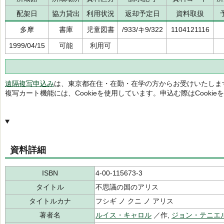
配架日
協力貸出
利用状況
返却予定日
資料取扱
多摩
書庫
児童図書
/933/キ9/322
1104121116
1999/04/15
可能
利用可
遠隔複写申込み
は、東京都在住・在勤・在学の方からお受けいたしま
複写カート機能には、Cookieを使用しています。申込む際はCooki
資料詳細
ISBN
4-00-115673-3
タイトル
不思議の国のアリス
タイトルカナ
フシギ ノ クニ ノ アリス
著者名
ルイス・キャロル
／作,
ジョン・テニエ