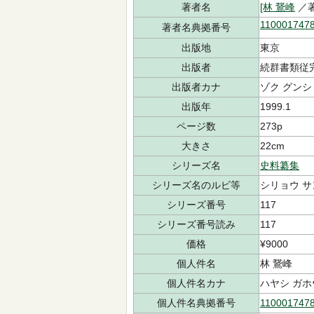
著者名
[林 鵞峰
／著
110001747
著者名典拠番号
出版地
東京
出版者
続群書類従
出版者カナ
ゾク グンシ
出版年
1999.1
ページ数
273p
大きさ
22cm
シリーズ名
史料纂集
シリーズ名のルビ等
シリョウ 
シリーズ番号
117
シリーズ番号読み
117
価格
¥9000
個人件名
林 鵞峰
個人件名カナ
ハヤシ ガホ
個人件名典拠番号
110001747