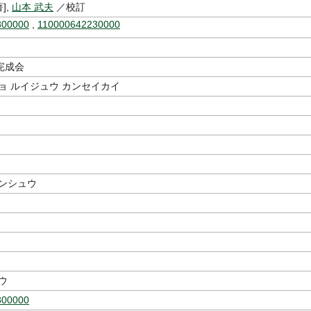
],
山本 武夫
／校訂
800000
,
110000642230000
完成会
ョ ルイジュウ カンセイカイ
サンシュウ
ウ
800000