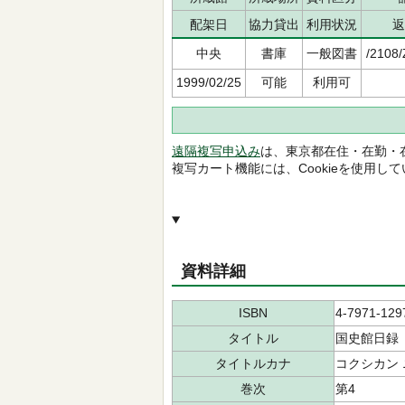
配架日
協力貸出
利用状況
返
中央
書庫
一般図書
/2108/
1999/02/25
可能
利用可
遠隔複写申込み
は、東京都在住・在勤・
複写カート機能には、Cookieを使用し
資料詳細
ISBN
4-7971-129
タイトル
国史館日録
タイトルカナ
コクシカン
巻次
第4