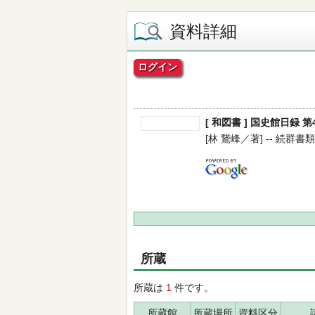
資料詳細
ログイン
[ 和図書 ] 国史館日録 第4 
[林 鵞峰／著] -- 続群書類従
所蔵
所蔵は
1
件です。
所蔵館
所蔵場所
資料区分