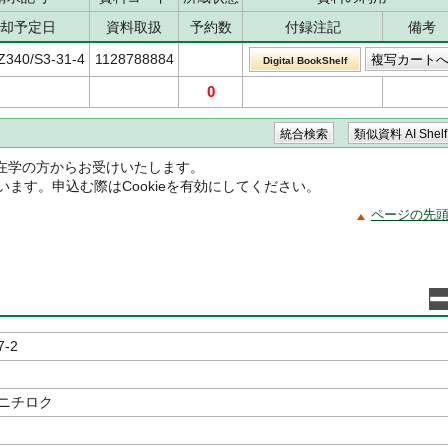
却予定日
資料取扱
予約数
付録注記
備考
Z340/S3-31-4
1128788884
Digital BookShelf
0
在学の方からお受けいたします。
ています。申込む際はCookieを有効にしてください。
ページの先
7-2
 ニチロク