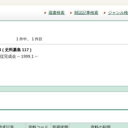
蔵書検索
雑誌記事検索
ジャンル検
1 件中、 1 件目
( 史料纂集 117 )
完成会 -- 1999.1 --
請求記号
資料コード
所蔵状態
資料の利用