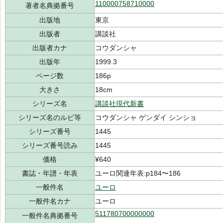
110000758710000
著者名典拠番号
出版地
東京
出版者
講談社
出版者カナ
コウダンシャ
出版年
1999.3
ページ数
186p
大きさ
18cm
シリーズ名
講談社現代新書
シリーズ名のルビ等
コウダンシャ ゲンダイ シンショ
シリーズ番号
1445
シリーズ番号読み
1445
価格
¥640
書誌・年譜・年表
ユーロ関連年表:p184〜186
一般件名
ユーロ
一般件名カナ
ユーロ
511780700000000
一般件名典拠番号