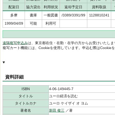
配架日
協力貸出
利用状況
返却予定日
資料取扱
多摩
書庫
一般図書
/3389/3391/99
1128810241
1999/04/09
可能
利用可
遠隔複写申込み
は、東京都在住・在勤・在学の方からお受けいたしま
複写カート機能には、Cookieを使用しています。申込む際はCooki
資料詳細
ISBN
4-06-149445-7
タイトル
ユーロ経済を読む
タイトルカナ
ユーロ ケイザイ オ ヨム
著者名
新田 俊三
／著