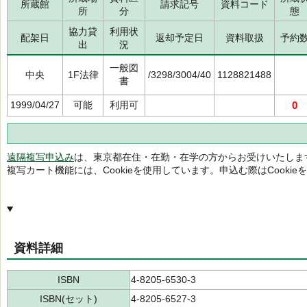
所蔵館
請求記号
資料コード
所
分
態
協力貸
利用状
配架日
返却予定日
資料取扱
予約
出
況
一般図
中央
1F法律
/3298/3004/40
1128821488
書
1999/04/27
可能
利用可
0
遠隔複写申込み
は、東京都在住・在勤・在学の方からお受けいたしま
複写カート機能には、Cookieを使用しています。申込む際はCooki
資料詳細
ISBN
4-8205-6530-3
ISBN(セット)
4-8205-6527-3