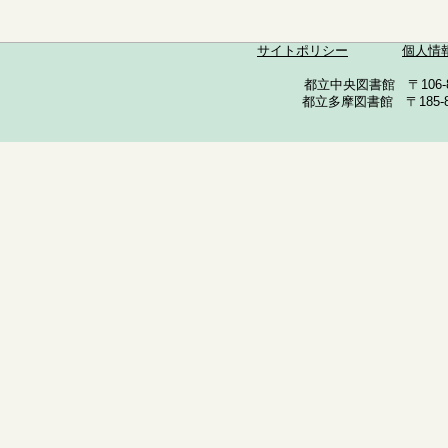
サイトポリシー
個人情
都立中央図書館 〒106-857
都立多摩図書館 〒185-852