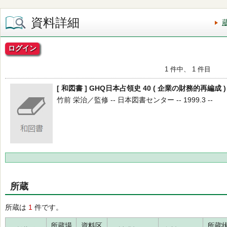
資料詳細
ログイン
1 件中、 1 件目
[ 和図書 ] GHQ日本占領史 40 ( 企業の財務的再編成 )
竹前 栄治／監修 -- 日本図書センター -- 1999.3 --
所蔵
所蔵は
1
件です。
所蔵場
資料区
所蔵