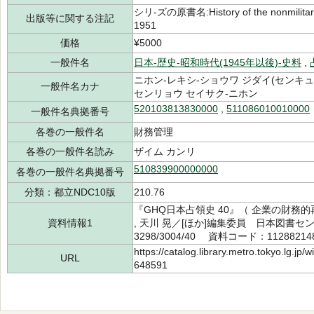
シリ-ズの原書名:History of the nonmilitary a
出版等に関する注記
1951
価格
¥5000
一般件名
日本-歴史-昭和時代(1945年以後)-史料
,
ニホン-レキシ-ショウワ ジダイ(センキ
一般件名カナ
センリョウ セイサク-ニホン
520103813830000
,
511086010010000
一般件名典拠番号
各巻の一般件名
財務管理
各巻の一般件名読み
ザイム カンリ
510839900000000
各巻の一般件名典拠番号
分類：都立NDC10版
210.76
『GHQ日本占領史 40』（ 企業の財務的
資料情報1
, 天川 晃／[ほか]編集委員 日本図書セ
3298/3004/40 資料コード：11288214
https://catalog.library.metro.tokyo.lg.jp
URL
648591