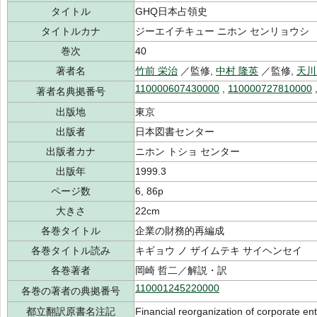
タイトル
GHQ日本占領史
タイトルカナ
ジーエイチキュー ニホン センリョウシ
巻次
40
著者名
竹前 栄治
／監修,
中村 隆英
／監修,
天川
110000607430000
,
110000727810000
著者名典拠番号
出版地
東京
出版者
日本図書センター
出版者カナ
ニホン トショ センター
出版年
1999.3
ページ数
6, 86p
大きさ
22cm
各巻タイトル
企業の財務的再編成
各巻タイトル読み
キギョウ ノ ザイムテキ サイヘンセイ
各巻著者
岡崎 哲二／解説・訳
110001245220000
各巻の著者の典拠番号
都立翻訳原書名注記
Financial reorganization of corporate 