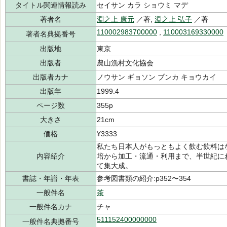
タイトル関連情報読み
セイサン カラ ショウミ マデ
著者名
淵之上 康元
／著,
淵之上 弘子
／著
110002983700000
,
110003169330000
著者名典拠番号
出版地
東京
出版者
農山漁村文化協会
出版者カナ
ノウサン ギョソン ブンカ キョウカイ
出版年
1999.4
ページ数
355p
大きさ
21cm
価格
¥3333
私たち日本人がもっともよく飲む飲料は
内容紹介
培から加工・流通・利用まで、半世紀に
て集大成。
書誌・年譜・年表
参考図書類の紹介:p352〜354
一般件名
茶
一般件名カナ
チャ
511152400000000
一般件名典拠番号