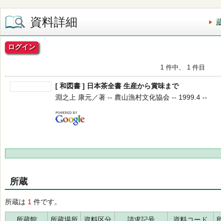
資料詳細
ログイン
1 件中、 1 件目
[ 和図書 ] 日本茶全書 生産から賞味まで
淵之上 康元／著 -- 農山漁村文化協会 -- 1999.4 --
所蔵
所蔵は
1
件です。
所蔵館
所蔵場所
資料区分
請求記号
資料コード