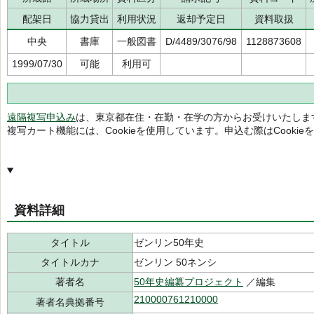
配架日
協力貸出
利用状況
返却予定日
資料取扱
中央
書庫
一般図書
D/4489/3076/98
1128873608
1999/07/30
可能
利用可
遠隔複写申込み
は、東京都在住・在勤・在学の方からお受けいたしま
複写カート機能には、Cookieを使用しています。申込む際はCooki
資料詳細
タイトル
ゼンリン50年史
タイトルカナ
ゼンリン 50ネンシ
著者名
50年史編纂プロジェクト
／編集
210000761210000
著者名典拠番号