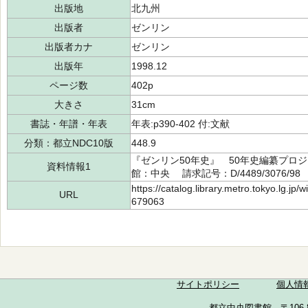
出版地
北九州
出版者
ゼンリン
出版者カナ
ゼンリン
出版年
1998.12
ページ数
402p
大きさ
31cm
書誌・年譜・年表
年表:p390-402 付:文献
分類：都立NDC10版
448.9
『ゼンリン50年史』 50年史編纂プロジ
資料情報1
館：中央 請求記号：D/4489/3076/98
https://catalog.library.metro.tokyo.lg.jp
URL
679063
サイトポリシー
個人情