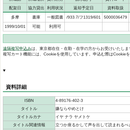
配架日
協力貸出
利用状況
返却予定日
資料取扱
多摩
書庫
一般図書
/933.7/フ1319/601
5000036479
1999/10/01
可能
利用可
遠隔複写申込み
は、東京都在住・在勤・在学の方からお受けいたしま
複写カート機能には、Cookieを使用しています。申込む際はCooki
資料詳細
ISBN
4-89176-402-3
タイトル
嫌ならやめとけ
タイトルカナ
イヤ ナラ ヤメトケ
タイトル関連情報
立つか座るかして声を出して読まれるべ