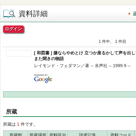
資料詳細
ログイン
1 件中、 1 件目
[ 和図書 ] 嫌ならやめとけ 立つか座るかして声を
また聞きの物語
レイモンド・フェダマン／著 -- 水声社 -- 1999.9 --
所蔵
所蔵は
1
件です。
所蔵館
所蔵場所
資料区分
請求記号
資料コード