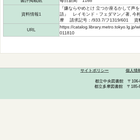
書評掲載紙
毎日新聞 1168
『嫌ならやめとけ 立つか座るかして声
資料情報1
語』 レイモンド・フェダマン／著, 今村
摩 請求記号：/933.7/フ1319/601 資
https://catalog.library.metro.tokyo.lg.jp
URL
011810
サイトポリシー
個人情
都立中央図書館 〒106-857
都立多摩図書館 〒185-852