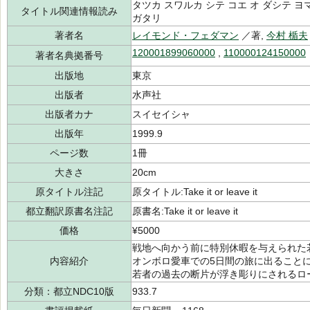
タツカ スワルカ シテ コエ オ ダシテ ヨ
タイトル関連情報読み
ガタリ
著者名
レイモンド・フェダマン
／著,
今村 楯夫
120001899060000
,
110000124150000
著者名典拠番号
出版地
東京
出版者
水声社
出版者カナ
スイセイシャ
出版年
1999.9
ページ数
1冊
大きさ
20cm
原タイトル注記
原タイトル:Take it or leave it
都立翻訳原書名注記
原書名:Take it or leave it
価格
¥5000
戦地へ向かう前に特別休暇を与えられた
内容紹介
オンボロ愛車での5日間の旅に出ること
若者の過去の断片が浮き彫りにされるロ
分類：都立NDC10版
933.7