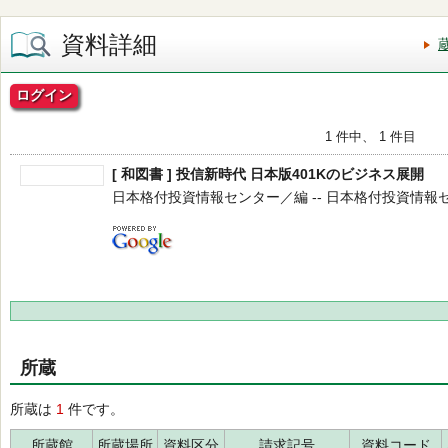
資料詳細
ログイン
1 件中、 1 件目
[ 和図書 ] 投信新時代 日本版401Kのビジネス展開
日本格付投資情報センター／編 -- 日本格付投資情報センター 
所蔵
所蔵は
1
件です。
所蔵館
所蔵場所
資料区分
請求記号
資料コード