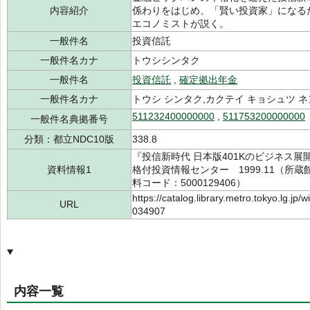
内容紹介
係わりをはじめ、「賢い投資家」になる
エコノミストが説く。
一般件名
投資信託
一般件名カナ
トウシシンタク
一般件名
投資信託
,
確定拠出年金
一般件名カナ
トウシ シンタク,カクテイ キョシュツ 
511232400000000
,
511753200000000
一般件名典拠番号
分類：都立NDC10版
338.8
『投信新時代 日本版401Kのビジネス
資料情報1
格付投資情報センター 1999.11（所蔵館：
料コード：5000129406）
https://catalog.library.metro.tokyo.lg.jp
URL
034907
内容一覧