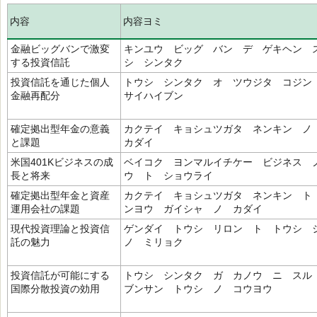
内容
内容ヨミ
金融ビッグバンで激変
キンユウ ビッグ バン デ ゲキヘン 
する投資信託
シ シンタク
投資信託を通じた個人
トウシ シンタク オ ツウジタ コジ
金融再配分
サイハイブン
確定拠出型年金の意義
カクテイ キョシュツガタ ネンキン 
と課題
カダイ
米国401Kビジネスの成
ベイコク ヨンマルイチケー ビジネス 
長と将来
ウ ト ショウライ
確定拠出型年金と資産
カクテイ キョシュツガタ ネンキン ト
運用会社の課題
ンヨウ ガイシャ ノ カダイ
現代投資理論と投資信
ゲンダイ トウシ リロン ト トウシ
託の魅力
ノ ミリョク
投資信託が可能にする
トウシ シンタク ガ カノウ ニ ス
国際分散投資の効用
ブンサン トウシ ノ コウヨウ