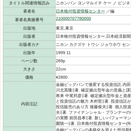
タイトル関連情報読み
ニホンバン ヨンマルイチ ケー ノ ビジネ
著者名
日本格付投資情報センター
／編
210000707780000
著者名典拠番号
出版地
東京,東京
出版者
日本格付投資情報センター,日本経済新聞社
出版者カナ
ニホン カクズケ トウシ ジョウホウ セ
出版年
1999.11
ページ数
289p
大きさ
22cm
価格
¥2800
金融ビッグバンで激変する投資信託 内田
川北英隆∥著. 確定拠出型年金の意義と課題
将来 中尾邦彦∥著. 確定拠出型年金と資
と投資信託の魅力 木村哲∥著. 投資信託
内容注記
投信販売のあり方 後藤俊夫∥著. 個人
夫∥著. ファイナンシャル・プランナーの
の実際 前田昌孝∥著. 新しいパフォーマ
園慎一∥著. 日本格付投資情報センター(R&
金融ビッグバンの本格化を迎えた投信新