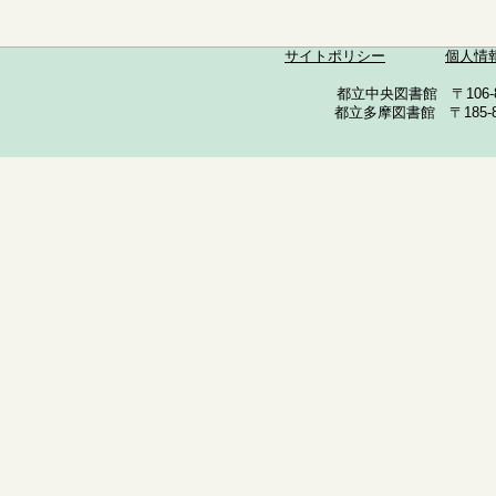
サイトポリシー
個人情
都立中央図書館 〒106-857
都立多摩図書館 〒185-852