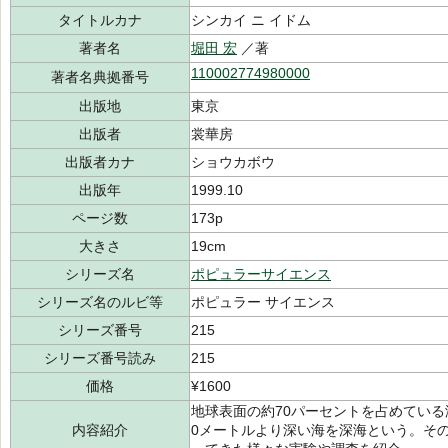
タイトルカナ
シンカイ ニ イドム
著者名
堀田 宏
／著
110002774980000
著者名典拠番号
出版地
東京
出版者
裳華房
出版者カナ
ショウカボウ
出版年
1999.10
ページ数
173p
大きさ
19cm
シリーズ名
ポピュラーサイエンス
シリーズ名のルビ等
ポピュラー サイエンス
シリーズ番号
215
シリーズ番号読み
215
価格
¥1600
地球表面の約70パーセントを占めている
内容紹介
0メートルより深い海を深海という。そ