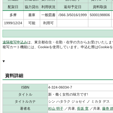
配架日
協力貸出
利用状況
返却予定日
資料取扱
多摩
書庫
一般図書
/366.3/5016/1999
5000198806
1999/12/24
可能
利用可
遠隔複写申込み
は、東京都在住・在勤・在学の方からお受けいたしま
複写カート機能には、Cookieを使用しています。申込む際はCooki
資料詳細
ISBN
4-324-06034-7
タイトル
新・働く女性の味方です!
タイトルカナ
シン ハタラク ジョセイ ノ ミカタ デス
著者名
杉山 明子
／共著,
長坂 寛
／共著,
藤巻 