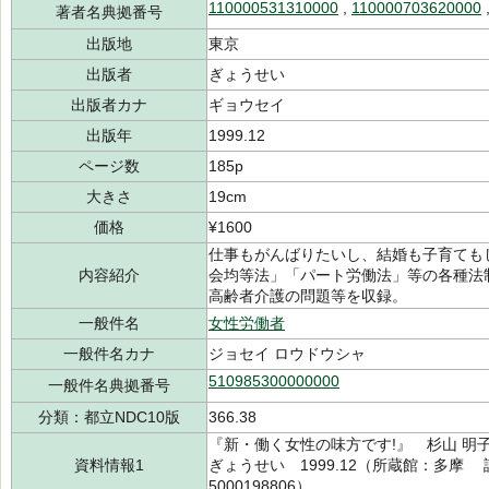
110000531310000
,
110000703620000
著者名典拠番号
出版地
東京
出版者
ぎょうせい
出版者カナ
ギョウセイ
出版年
1999.12
ページ数
185p
大きさ
19cm
価格
¥1600
仕事もがんばりたいし、結婚も子育ても
内容紹介
会均等法」「パート労働法」等の各種法
高齢者介護の問題等を収録。
一般件名
女性労働者
一般件名カナ
ジョセイ ロウドウシャ
510985300000000
一般件名典拠番号
分類：都立NDC10版
366.38
『新・働く女性の味方です!』 杉山 明子／
資料情報1
ぎょうせい 1999.12（所蔵館：多摩 請求
5000198806）