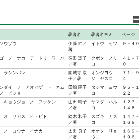
著者名
著者名ヨミ
ページ
ソウゾウ
伊藤 節／
イトウ セツ
９－４
著
ゴ ノ ナカ デ トリ ワ ハ
窪田 憲子
クボタ ノリ
４１－
／著
コ
０
 ラシンバン
園城寺 康
オンジヨウ
７１－
子／著
ジ ヤスコ
４
ンダイ ノ アオヒゲ ト ネム
田嶋 陽子
タジマ ヨウ
９５－
ノ ビジョ
／著
コ
２２
 キョウジョ ノ フッケン
山田 晴子
ヤマダ ハル
１２３
／著
コ
１４６
 オ サガス ヒトビト
鈴木 和子
スズキ カズ
１４７
／著
コ
１６８
 ノ ヨウナ イナカ
太田 良子
オオタ リョ
１６９
／著
ウコ
１９６