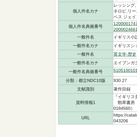
レッシング,
個人件名カナ
ネロピ,リー
ベス ジェイ
120000174
個人件名典拠番号
200002466
一般件名
イギリス小
一般件名カナ
イギリスシ
一般件名
英文学-歴史
一般件名カナ
エイブンガク
510510010
一般件名典拠番号
分類：都立NDC10版
930.27
文献識別
著作目録
『イギリス
資料情報1
勁草書房 1
0184560）
https://cata
URL
043206