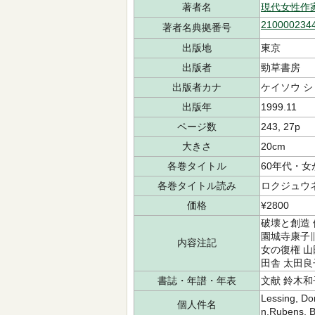
著者名
現代女性作
210000234
著者名典拠番号
出版地
東京
出版者
勁草書房
出版者カナ
ケイソウ 
出版年
1999.11
ページ数
243, 27p
大きさ
20cm
各巻タイトル
60年代・女
各巻タイトル読み
ロクジュウネ
価格
¥2800
破壊と創造 
園城寺康子∥
内容注記
女の復権 山
田舎 太田良
書誌・年譜・年表
文献 鈴木和
Lessing, Do
個人件名
n,Rubens, B