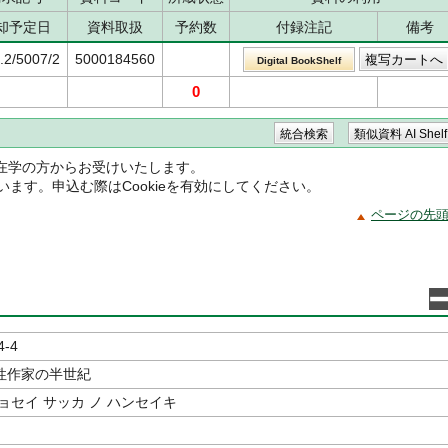
却予定日
資料取扱
予約数
付録注記
備考
.2/5007/2
5000184560
Digital BookShelf
0
在学の方からお受けいたします。
ています。申込む際はCookieを有効にしてください。
ページの先
4-4
性作家の半世紀
ョセイ サッカ ノ ハンセイキ