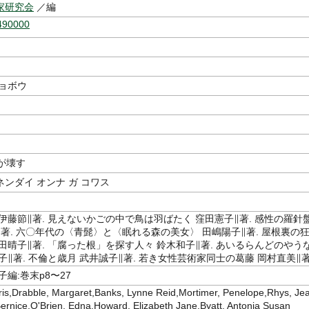
家研究会
／編
490000
ショボウ
が壊す
ンダイ オンナ ガ コワス
伊藤節∥著. 見えないかごの中で鳥は羽ばたく 窪田憲子∥著. 感性の羅針
著. 六〇年代の〈青髭〉と〈眠れる森の美女〉 田嶋陽子∥著. 屋根裏の
田晴子∥著. 「腐った根」を探す人々 鈴木和子∥著. あいるらんどのやう
子∥著. 不倫と歳月 武井誠子∥著. 若き女性芸術家同士の葛藤 岡村直美∥著
子編:巻末p8〜27
ris,Drabble, Margaret,Banks, Lynne Reid,Mortimer, Penelope,Rhys, Je
ernice,O'Brien, Edna,Howard, Elizabeth Jane,Byatt, Antonia Susan