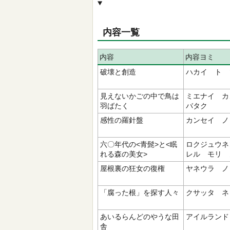
内容一覧
内容
内容ヨミ
破壊と創造
ハカイ ト 
見えないかごの中で鳥は
ミエナイ カ
羽ばたく
バタク
感性の羅針盤
カンセイ ノ
六〇年代の<青髭>と<眠
ロクジュウネ
れる森の美女>
レル モリ 
屋根裏の狂女の復権
ヤネウラ ノ
「腐った根」を探す人々
クサッタ ネ
あいるらんどのやうな田
アイルランド
舎