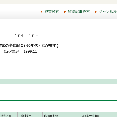
蔵書検索
雑誌記事検索
ジャンル検
1 件中、 1 件目
作家の半世紀 2 ( 60年代・女が壊す )
草書房 -- 1999.11 --
請求記号
資料コード
所蔵状態
資料の利用