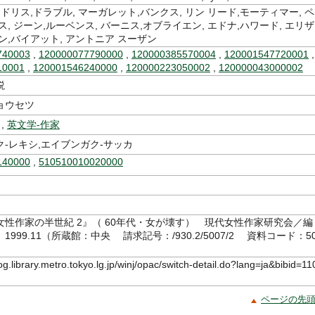
 ドリス,ドラブル, マーガレット,バンクス, リン リード,モーティマー, ペ
ス, ジーン,ルーベンス, バーニス,オブライエン, エドナ,ハワード, エリザ
ン,バイアット, アントニア スーザン
740003
,
120000077790000
,
120000385570004
,
120001547720001
10001
,
120001546240000
,
120000223050002
,
120000043000002
説
ョウセツ
,
英文学-作家
-レキシ,エイブンガク-サッカ
140000
,
510510010020000
女性作家の半世紀 2』（ 60年代・女が壊す） 現代女性作家研究会／編
999.11（所蔵館：中央 請求記号：/930.2/5007/2 資料コード：50
log.library.metro.tokyo.lg.jp/winj/opac/switch-detail.do?lang=ja&bibid=11
ページの先