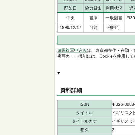
配架日
協力貸出
利用状況
返
中央
書庫
一般図書
/930
1999/12/17
可能
利用可
遠隔複写申込み
は、東京都在住・在勤・
複写カート機能には、Cookieを使用し
資料詳細
ISBN
4-326-8988
タイトル
イギリス女
タイトルカナ
イギリス ジ
巻次
2