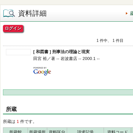
資料詳細
ログイン
1 件中、 1 件目
[ 和図書 ] 刑事法の理論と現実
田宮 裕／著 -- 岩波書店 -- 2000.1 --
所蔵
所蔵は
1
件です。
所蔵館
所蔵場所
資料区分
請求記号
資料コード