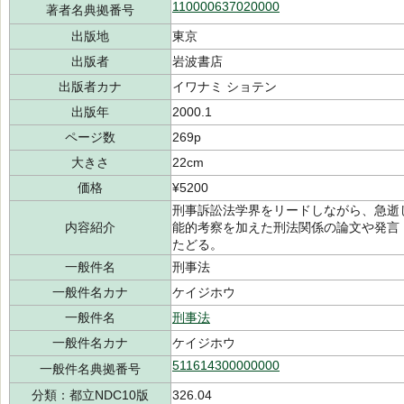
110000637020000
著者名典拠番号
出版地
東京
出版者
岩波書店
出版者カナ
イワナミ ショテン
出版年
2000.1
ページ数
269p
大きさ
22cm
価格
¥5200
刑事訴訟法学界をリードしながら、急逝
内容紹介
能的考察を加えた刑法関係の論文や発言
たどる。
一般件名
刑事法
一般件名カナ
ケイジホウ
一般件名
刑事法
一般件名カナ
ケイジホウ
511614300000000
一般件名典拠番号
分類：都立NDC10版
326.04