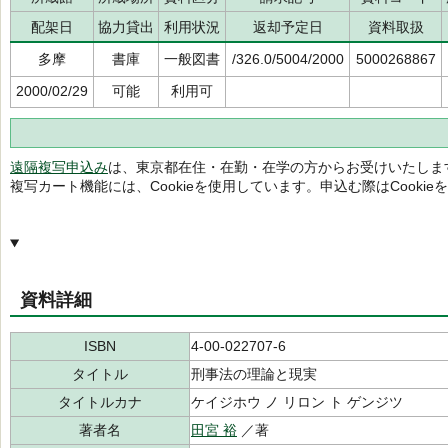
配架日
協力貸出
利用状況
返却予定日
資料取扱
多摩
書庫
一般図書
/326.0/5004/2000
5000268867
2000/02/29
可能
利用可
遠隔複写申込み
は、東京都在住・在勤・在学の方からお受けいたしま
複写カート機能には、Cookieを使用しています。申込む際はCooki
資料詳細
ISBN
4-00-022707-6
タイトル
刑事法の理論と現実
タイトルカナ
ケイジホウ ノ リロン ト ゲンジツ
著者名
田宮 裕
／著