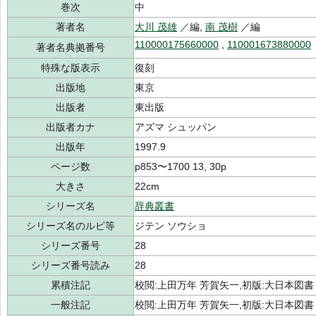
巻次
中
著者名
大川 茂雄
／編,
南 茂樹
／編
110000175660000
,
110001673880000
著者名典拠番号
特殊な版表示
復刻
出版地
東京
出版者
東出版
出版者カナ
アズマ シュッパン
出版年
1997.9
ページ数
p853〜1700 13, 30p
大きさ
22cm
シリーズ名
辞典叢書
シリーズ名のルビ等
ジテン ソウショ
シリーズ番号
28
シリーズ番号読み
28
累積注記
校閲:上田万年 芳賀矢一,初版:大日本図書
一般注記
校閲:上田万年 芳賀矢一,初版:大日本図書 