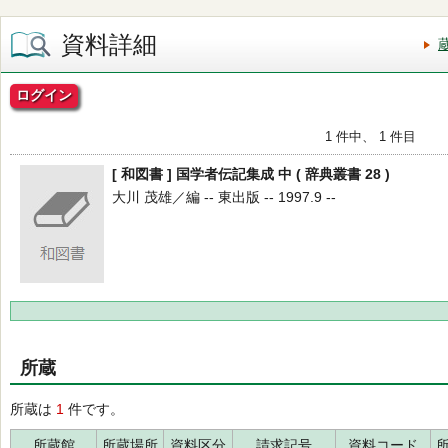
資料詳細
ログイン
1 件中、 1 件目
[ 和図書 ] 国学者伝記集成 中 ( 辞典叢書 28 )
大川 茂雄／編 -- 東出版 -- 1997.9 --
所蔵
所蔵は
1
件です。
所蔵館
所蔵場所
資料区分
請求記号
資料コード