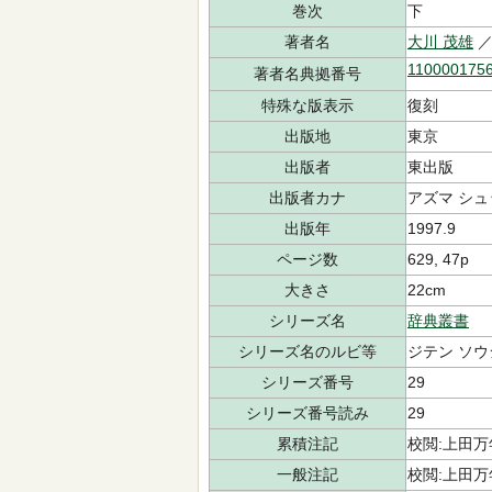
巻次
下
著者名
大川 茂雄
／
110000175
著者名典拠番号
特殊な版表示
復刻
出版地
東京
出版者
東出版
出版者カナ
アズマ シ
出版年
1997.9
ページ数
629, 47p
大きさ
22cm
シリーズ名
辞典叢書
シリーズ名のルビ等
ジテン ソウ
シリーズ番号
29
シリーズ番号読み
29
累積注記
校閲:上田万
一般注記
校閲:上田万