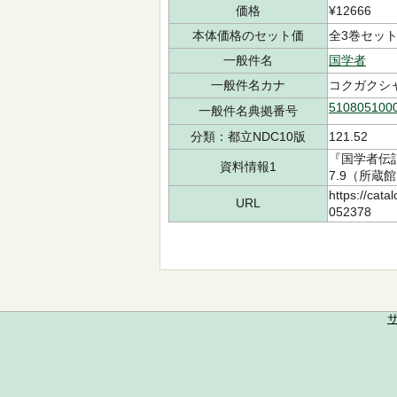
価格
¥12666
本体価格のセット価
全3巻セット¥
一般件名
国学者
一般件名カナ
コクガクシ
510805100
一般件名典拠番号
分類：都立NDC10版
121.52
『国学者伝記
資料情報1
7.9（所蔵館
https://cata
URL
052378