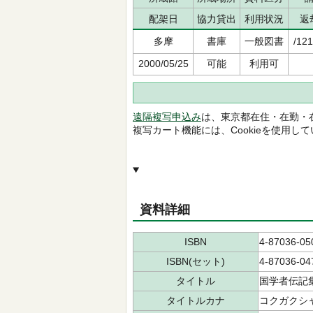
配架日
協力貸出
利用状況
返
多摩
書庫
一般図書
/121
2000/05/25
可能
利用可
遠隔複写申込み
は、東京都在住・在勤・
複写カート機能には、Cookieを使用し
資料詳細
ISBN
4-87036-05
ISBN(セット)
4-87036-04
タイトル
国学者伝記
タイトルカナ
コクガクシャ