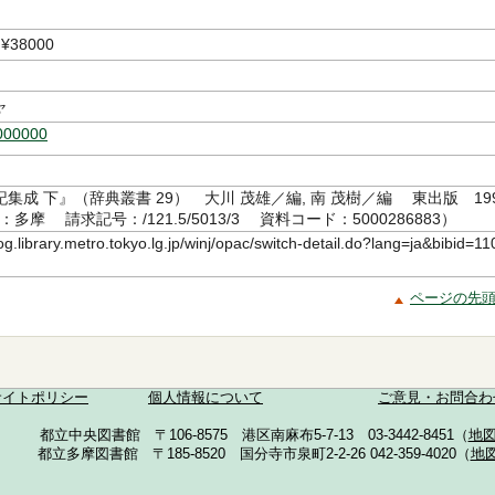
38000
ャ
000000
集成 下』（辞典叢書 29） 大川 茂雄／編, 南 茂樹／編 東出版 19
：多摩 請求記号：/121.5/5013/3 資料コード：5000286883）
log.library.metro.tokyo.lg.jp/winj/opac/switch-detail.do?lang=ja&bibid=11
ページの先
サイトポリシー
個人情報について
ご意見・お問合わ
都立中央図書館 〒106-8575 港区南麻布5-7-13 03-3442-8451（
地
都立多摩図書館 〒185-8520 国分寺市泉町2-2-26 042-359-4020（
地