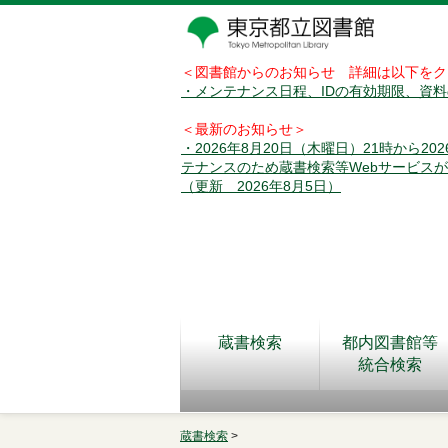
＜図書館からのお知らせ 詳細は以下をク
・メンテナンス日程、IDの有効期限、資
＜最新のお知らせ＞
・2026年8月20日（木曜日）21時から2
テナンスのため蔵書検索等Webサービス
（更新 2026年8月5日）
蔵書検索
都内図書館等
統合検索
蔵書検索
>