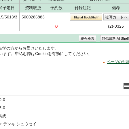
却予定日
資料取扱
予約数
付録注記
備考
.5/5013/3
5000286883
Digital BookShelf
0
(2)-0325
在学の方からお受けいたします。
ています。申込む際はCookieを有効にしてください。
ページの先
0-0
7-0
集成
 デンキ シュウセイ