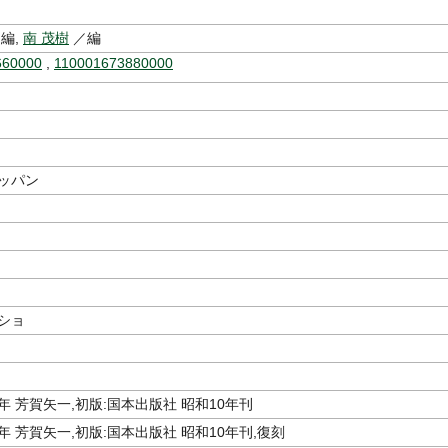
編,
南 茂樹
／編
660000
,
110001673880000
ュッパン
ショ
年 芳賀矢一,初版:国本出版社 昭和10年刊
年 芳賀矢一,初版:国本出版社 昭和10年刊,復刻