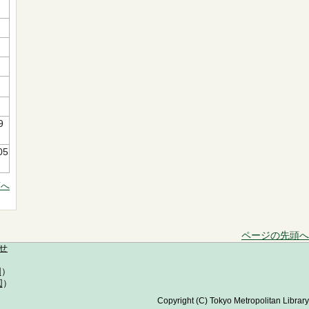
9
05
頭へ
ページの先頭へ
せ
図
）
図
）
Copyright (C) Tokyo Metropolitan Library