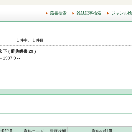
蔵書検索
雑誌記事検索
ジャンル検
1 件中、 1 件目
下 ( 辞典叢書 29 )
1997.9 --
請求記号
資料コード
所蔵状態
資料の利用