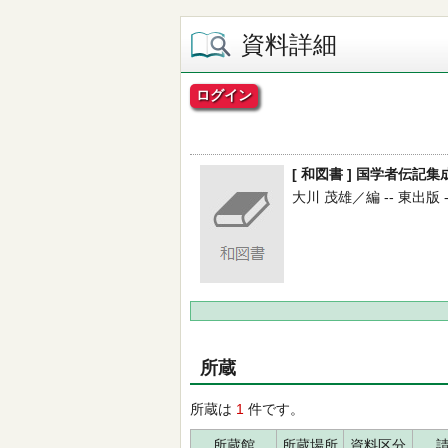
資料詳細
ログイン
[ 和図書 ] 国学者伝記集成 
大川 茂雄／編 -- 東出版 -- 
所蔵
所蔵は
1
件です。
所蔵館
所蔵場所
資料区分