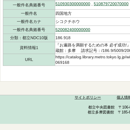
510930300000000
,
510879720070000
一般件名典拠番号
一般件名
四国地方
一般件名カナ
シコクチホウ
一般件名典拠番号
520082400000000
分類：都立NDC10版
186.918
『お遍路を満願するための本 必ず成功!』
資料情報1
蔵館：多摩 請求記号：/186.9/5009/2
https://catalog.library.metro.tokyo.lg.jp
URL
069168
サイトポリシー
個人情
都立中央図書館 〒106-857
都立多摩図書館 〒185-852