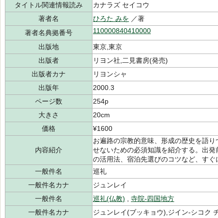
タイトル関連情報読み
カナラズ セイコウ
著者名
ひろた みを
／著
110000840410000
著者名典拠番号
出版地
東京,東京
出版者
リヨン社,二見書房(発売)
出版者カナ
リヨンシャ
出版年
2000.3
ページ数
254p
大きさ
20cm
価格
¥1600
お遍路の宗教的意味、形成の歴史を語り
内容紹介
せないための必須知識を紹介する。出発
の活用法、宿泊先選びのコツなど、すぐ
一般件名
巡礼
一般件名カナ
ジュンレイ
一般件名
巡礼(仏教)
,
寺院-四国地方
一般件名カナ
ジュンレイ(ブッキョウ),ジイン-シコク 