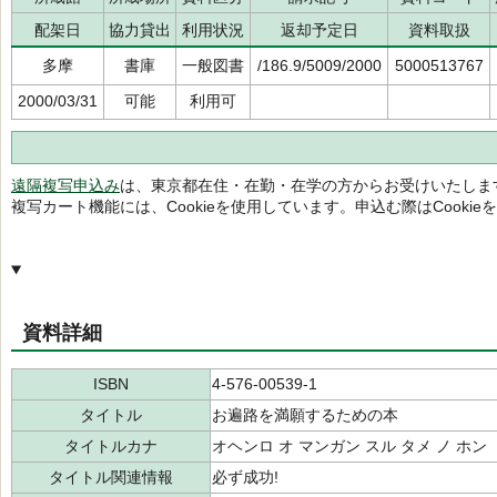
配架日
協力貸出
利用状況
返却予定日
資料取扱
多摩
書庫
一般図書
/186.9/5009/2000
5000513767
2000/03/31
可能
利用可
遠隔複写申込み
は、東京都在住・在勤・在学の方からお受けいたしま
複写カート機能には、Cookieを使用しています。申込む際はCooki
資料詳細
ISBN
4-576-00539-1
タイトル
お遍路を満願するための本
タイトルカナ
オヘンロ オ マンガン スル タメ ノ ホン
タイトル関連情報
必ず成功!