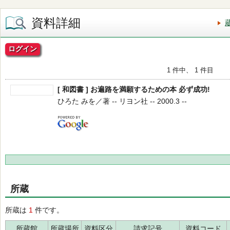
資料詳細
ログイン
1 件中、 1 件目
[ 和図書 ] お遍路を満願するための本 必ず成功!
ひろた みを／著 -- リヨン社 -- 2000.3 --
所蔵
所蔵は
1
件です。
所蔵館
所蔵場所
資料区分
請求記号
資料コード