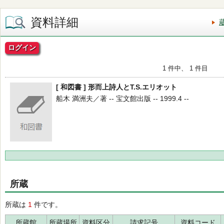
資料詳細
ログイン
1 件中、 1 件目
[ 和図書 ] 形而上詩人とT.S.エリオット
船木 満洲夫／著 -- 宝文館出版 -- 1999.4 --
所蔵
所蔵は
1
件です。
所蔵館
所蔵場所
資料区分
請求記号
資料コード