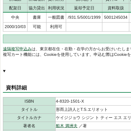
配架日
協力貸出
利用状況
返却予定日
資料取扱
中央
書庫
一般図書
/931.5/5001/1999
5001245034
2000/10/03
可能
利用可
遠隔複写申込み
は、東京都在住・在勤・在学の方からお受けいたしま
複写カート機能には、Cookieを使用しています。申込む際はCooki
資料詳細
ISBN
4-8320-1501-X
タイトル
形而上詩人とT.S.エリオット
タイトルカナ
ケイジジョウ シジン ト ティー エス エ
著者名
船木 満洲夫
／著