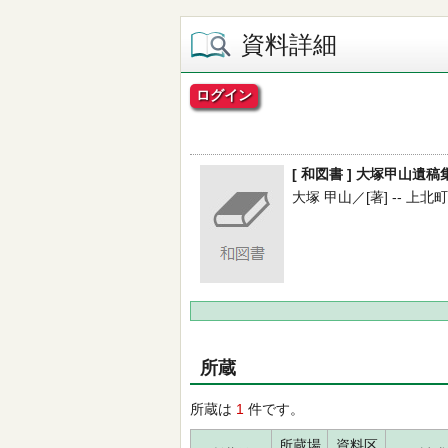
資料詳細
ログイン
[ 和図書 ] 大塚甲山遺稿集 
大塚 甲山／[著] -- 上北町文
所蔵
所蔵は
1
件です。
所蔵場
資料区