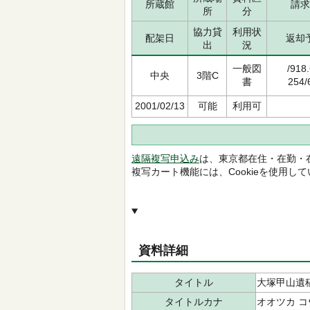
所蔵館
請求
所
分
協力貸
利用状
配架日
返却
出
況
一般図
/918
中央
3階C
書
254/
2001/02/13
可能
利用可
遠隔複写申込み
は、東京都在住・在勤・
複写カート機能には、Cookieを使用し
資料詳細
タイトル
大塚甲山遺
タイトルカナ
オオツカ コ