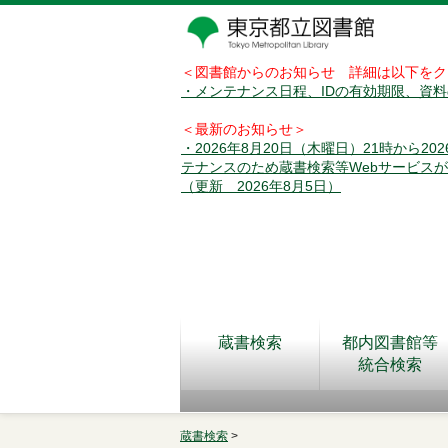
＜図書館からのお知らせ 詳細は以下をク
・メンテナンス日程、IDの有効期限、資
＜最新のお知らせ＞
・2026年8月20日（木曜日）21時から2
テナンスのため蔵書検索等Webサービス
（更新 2026年8月5日）
蔵書検索
都内図書館等
統合検索
蔵書検索
>