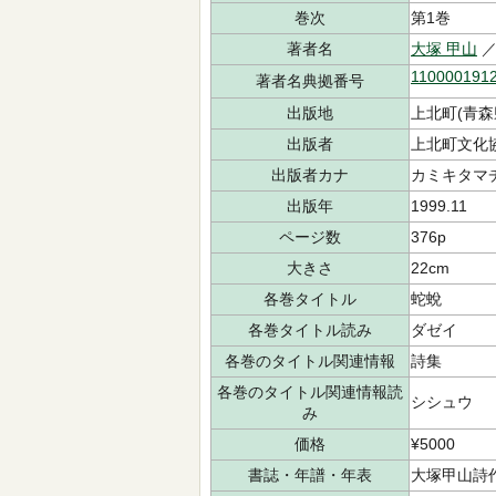
巻次
第1巻
著者名
大塚 甲山
／
110000191
著者名典拠番号
出版地
上北町(青森
出版者
上北町文化
出版者カナ
カミキタマチ
出版年
1999.11
ページ数
376p
大きさ
22cm
各巻タイトル
蛇蛻
各巻タイトル読み
ダゼイ
各巻のタイトル関連情報
詩集
各巻のタイトル関連情報読
シシュウ
み
価格
¥5000
書誌・年譜・年表
大塚甲山詩作