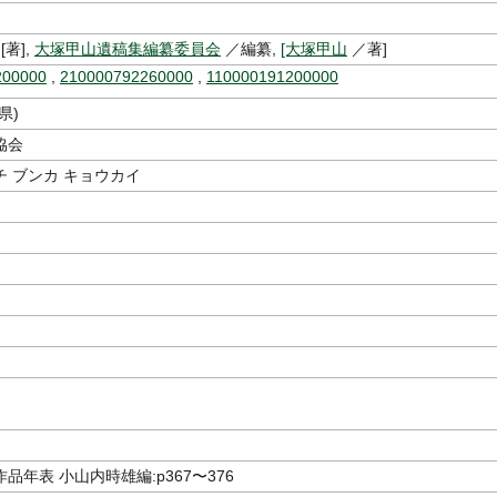
[著],
大塚甲山遺稿集編纂委員会
／編纂,
[大塚甲山
／著]
200000
,
210000792260000
,
110000191200000
県)
協会
 ブンカ キョウカイ
品年表 小山内時雄編:p367〜376