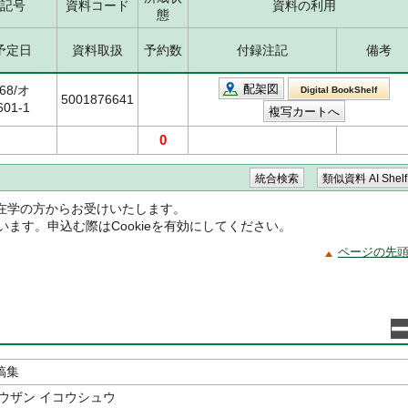
記号
資料コード
資料の利用
態
予定日
資料取扱
予約数
付録注記
備考
配架図
.68/オ
Digital BookShelf
5001876641
601-1
0
在学の方からお受けいたします。
ています。申込む際はCookieを有効にしてください。
ページの先
稿集
ウザン イコウシュウ