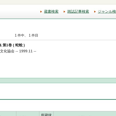
蔵書検索
雑誌記事検索
ジャンル検
1 件中、 1 件目
第1巻 ( 蛇蛻 )
化協会 -- 1999.11 --
所蔵状