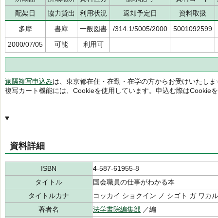
配架日
協力貸出
利用状況
返却予定日
資料取扱
多摩
書庫
一般図書
/314.1/5005/2000
5001092599
2000/07/05
可能
利用可
遠隔複写申込み
は、東京都在住・在勤・在学の方からお受けいたしま
複写カート機能には、Cookieを使用しています。申込む際はCooki
資料詳細
ISBN
4-587-61955-8
タイトル
国会職員の仕事がわかる本
タイトルカナ
コッカイ ショクイン ノ シゴト ガ ワカル
著者名
法学書院編集部
／編