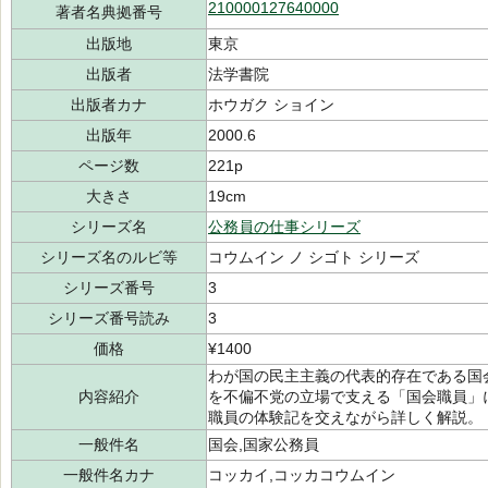
210000127640000
著者名典拠番号
出版地
東京
出版者
法学書院
出版者カナ
ホウガク ショイン
出版年
2000.6
ページ数
221p
大きさ
19cm
シリーズ名
公務員の仕事シリーズ
シリーズ名のルビ等
コウムイン ノ シゴト シリーズ
シリーズ番号
3
シリーズ番号読み
3
価格
¥1400
わが国の民主主義の代表的存在である国
内容紹介
を不偏不党の立場で支える「国会職員」
職員の体験記を交えながら詳しく解説。
一般件名
国会,国家公務員
一般件名カナ
コッカイ,コッカコウムイン