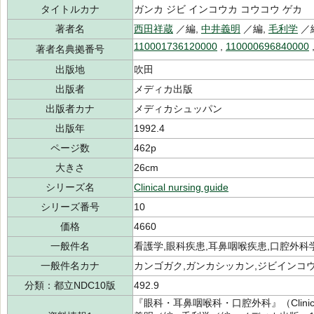
タイトルカナ
ガンカ ジビ インコウカ コウコウ ゲカ
著者名
西田祥蔵
／編,
中井義明
／編,
毛利学
／
110001736120000
,
110000696840000
著者名典拠番号
出版地
吹田
出版者
メディカ出版
出版者カナ
メディカシュッパン
出版年
1992.4
ページ数
462p
大きさ
26cm
シリーズ名
Clinical nursing guide
シリーズ番号
10
価格
4660
一般件名
看護学,眼科疾患,耳鼻咽喉疾患,口腔外科
一般件名カナ
カンゴガク,ガンカシッカン,ジビインコ
分類：都立NDC10版
492.9
『眼科・耳鼻咽喉科・口腔外科』（Clinical 