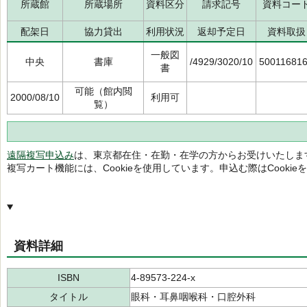
所蔵館
所蔵場所
資料区分
請求記号
資料コー
配架日
協力貸出
利用状況
返却予定日
資料取扱
一般図
中央
書庫
/4929/3020/10
50011681
書
可能（館内閲
2000/08/10
利用可
覧）
遠隔複写申込み
は、東京都在住・在勤・在学の方からお受けいたしま
複写カート機能には、Cookieを使用しています。申込む際はCooki
資料詳細
ISBN
4-89573-224-x
タイトル
眼科・耳鼻咽喉科・口腔外科