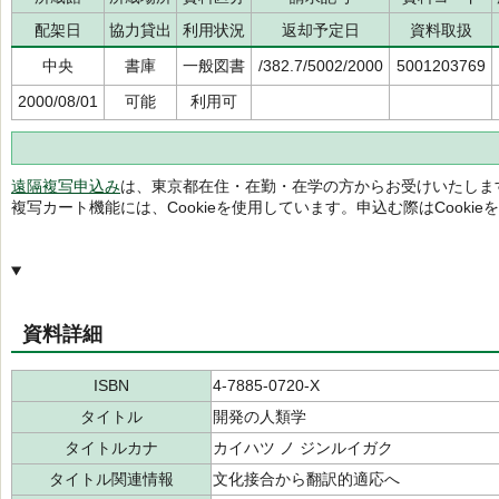
配架日
協力貸出
利用状況
返却予定日
資料取扱
中央
書庫
一般図書
/382.7/5002/2000
5001203769
2000/08/01
可能
利用可
遠隔複写申込み
は、東京都在住・在勤・在学の方からお受けいたしま
複写カート機能には、Cookieを使用しています。申込む際はCooki
資料詳細
ISBN
4-7885-0720-X
タイトル
開発の人類学
タイトルカナ
カイハツ ノ ジンルイガク
タイトル関連情報
文化接合から翻訳的適応へ