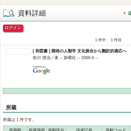
資料詳細
ログイン
1 件中、 1 件目
[ 和図書 ] 開発の人類学 文化接合から翻訳的適応へ
前川 啓治／著 -- 新曜社 -- 2000.6 --
所蔵
所蔵は
1
件です。
所蔵館
所蔵場所
資料区分
請求記号
資料コード