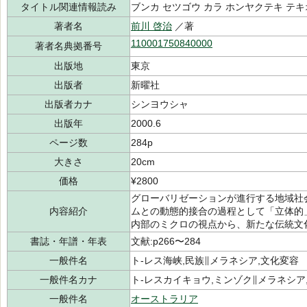
タイトル関連情報読み
ブンカ セツゴウ カラ ホンヤクテキ テキ
著者名
前川 啓治
／著
110001750840000
著者名典拠番号
出版地
東京
出版者
新曜社
出版者カナ
シンヨウシャ
出版年
2000.6
ページ数
284p
大きさ
20cm
価格
¥2800
グローバリゼーションが進行する地域社
内容紹介
ムとの動態的接合の過程として「立体的
内部のミクロの視点から、新たな伝統文
書誌・年譜・年表
文献:p266〜284
一般件名
ト-レス海峡,民族∥メラネシア,文化変容
一般件名カナ
ト-レスカイキョウ,ミンゾク∥メラネシア
一般件名
オーストラリア