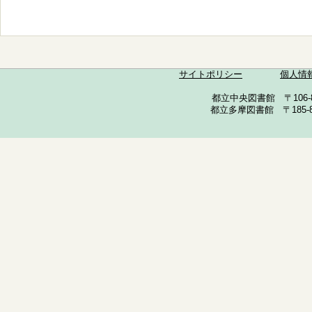
サイトポリシー
個人情
都立中央図書館 〒106-857
都立多摩図書館 〒185-852