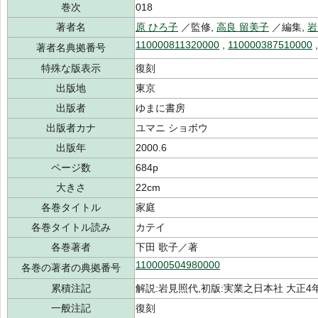
巻次
018
著者名
原 ひろ子
／監修,
高良 留美子
／編集,
岩
110000811320000
,
110000387510000
著者名典拠番号
特殊な版表示
復刻
出版地
東京
出版者
ゆまに書房
出版者カナ
ユマニ ショボウ
出版年
2000.6
ページ数
684p
大きさ
22cm
各巻タイトル
家庭
各巻タイトル読み
カテイ
各巻著者
下田 歌子／著
110000504980000
各巻の著者の典拠番号
累積注記
解説:岩見照代,初版:実業之日本社 大正4
一般注記
復刻