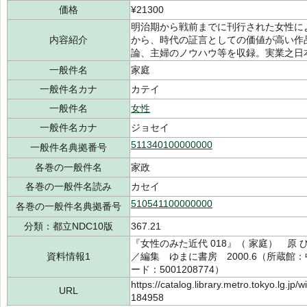
価格
¥21300
明治期から戦前までに刊行された女性に
内容紹介
から、時代の証言としての価値が高い作
論、主婦のノウハウ等を収録。実業之日
一般件名
家庭
一般件名カナ
カテイ
一般件名
女性
一般件名カナ
ジョセイ
511340100000000
一般件名典拠番号
各巻の一般件名
家政
各巻の一般件名読み
カセイ
510541100000000
各巻の一般件名典拠番号
分類：都立NDC10版
367.21
『女性のみた近代 018』（ 家庭） 原 ひ
資料情報1
／編集 ゆまに書房 2000.6（所蔵館：中
ード：5001208774）
https://catalog.library.metro.tokyo.lg.jp
URL
184958