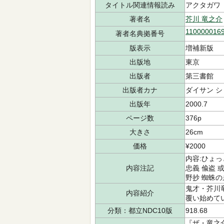
タイトル関連情報読み
アクタガワ
著者名
芥川 竜之介
110000016
著者名典拠番号
版表示
増補新版
出版地
東京
出版者
第三書館
出版者カナ
ダイサン 
出版年
2000.7
ページ数
376p
大きさ
26cm
価格
¥2000
内容:ひょっ
内容注記
忠義 偸盗 
野抄 蜘蛛の
鬼才・芥川
内容紹介
覆い始めて
分類：都立NDC10版
918.68
『ザ・竜之介