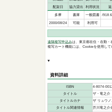
配架日
協力貸出
利用状況
返
多摩
書庫
一般図書
/918.
2000/08/24
可能
利用可
遠隔複写申込み
は、東京都在住・在勤・
複写カート機能には、Cookieを使用し
資料詳細
ISBN
4-8074-001
タイトル
ザ・竜之介
タイトルカナ
ザ リュウノ
タイトル関連情報
芥川竜之介