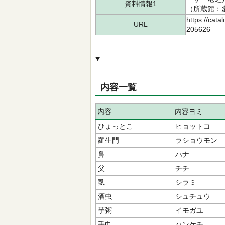
資料情報1
（所蔵館：多摩
https://cata
URL
205626
内容一覧
内容
内容ヨミ
ひょっとこ
ヒョットコ
羅生門
ラショウモン
鼻
ハナ
父
チチ
虱
シラミ
酒虫
シュチュウ
芋粥
イモガユ
手巾
ハンケチ