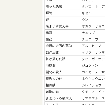
煙草と悪魔
タバコ ト ア
煙管
キセル
運
ウン
尾形了斎覚え書
オガタ リョウ
忠義
チュウギ
偸盗
チュウトウ
或日の大石内蔵助
アル ヒ ノ 
戯作三昧
ゲサク ザンマ
首が落ちた話
クビ ガ オチ
地獄変
ジゴクヘン
開化の殺人
カイカ ノ サ
奉教人の死
ホウキョウニン
枯野抄
カレノショウ
蜘蛛の糸
クモ ノ イト
さまよへる猶太人
サマヨエル ユ
るしへる
ルシヘル