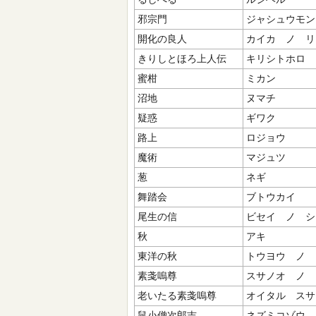
邪宗門
ジャシュウモン
開化の良人
カイカ ノ リ
きりしとほろ上人伝
キリシトホロ 
蜜柑
ミカン
沼地
ヌマチ
疑惑
ギワク
路上
ロジョウ
魔術
マジュツ
葱
ネギ
舞踏会
ブトウカイ
尾生の信
ビセイ ノ シ
秋
アキ
東洋の秋
トウヨウ ノ 
素戔嗚尊
スサノオ ノ 
老いたる素戔嗚尊
オイタル スサ
鼠小僧次郎吉
ネズミコゾウ 