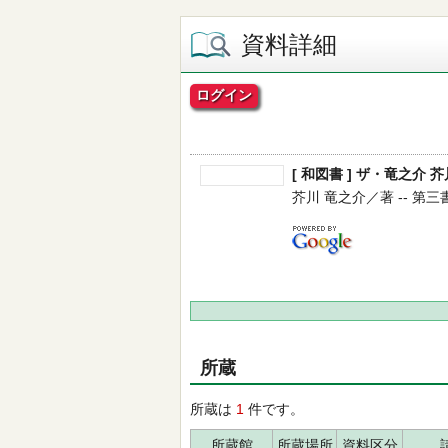
資料詳細
ログイン
[ 和図書 ] ザ・竜之介
芥川 竜之介／著 -- 第三書館 
所蔵
所蔵は
1
件です。
所蔵館
所蔵場所
資料区分