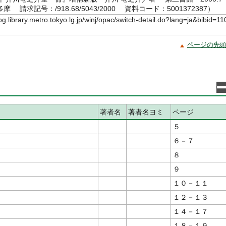
 請求記号：/918.68/5043/2000 資料コード：5001372387）
log.library.metro.tokyo.lg.jp/winj/opac/switch-detail.do?lang=ja&bibid=11
ページの先
著者名
著者名ヨミ
ページ
５
６－７
８
９
１０－１１
１２－１３
１４－１７
１８－１９