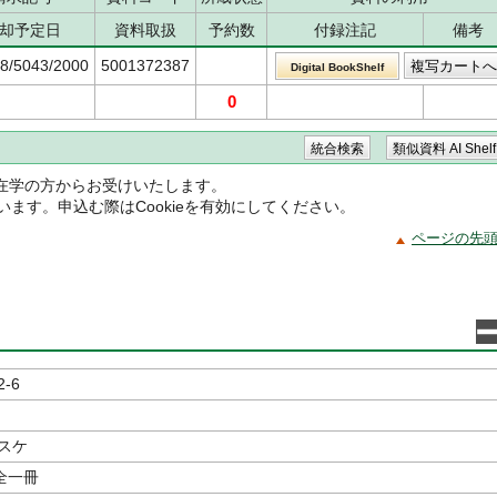
却予定日
資料取扱
予約数
付録注記
備考
68/5043/2000
5001372387
Digital BookShelf
0
在学の方からお受けいたします。
ています。申込む際はCookieを有効にしてください。
ページの先
2-6
スケ
全一冊