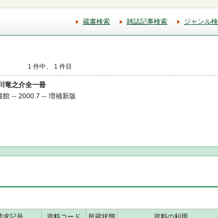
蔵書検索
雑誌記事検索
ジャンル検
1 件中、 1 件目
 芥川竜之介全一冊
-- 2000.7 -- 増補新版
請求記号
資料コード
所蔵状態
資料の利用