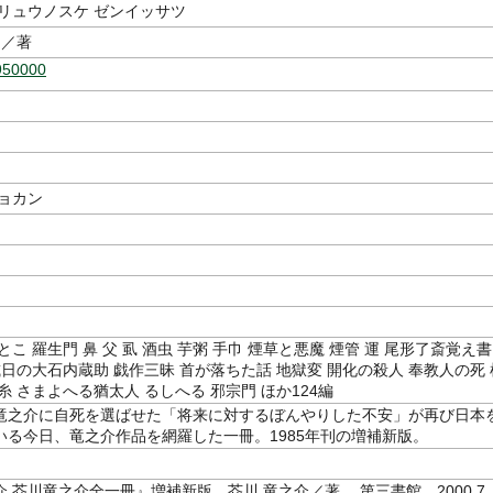
 リュウノスケ ゼンイッサツ
／著
950000
ショカン
とこ 羅生門 鼻 父 虱 酒虫 芋粥 手巾 煙草と悪魔 煙管 運 尾形了斎覚え書
或日の大石内蔵助 戯作三昧 首が落ちた話 地獄変 開化の殺人 奉教人の死 
糸 さまよへる猶太人 るしへる 邪宗門 ほか124編
竜之介に自死を選ばせた「将来に対するぼんやりした不安」が再び日本
いる今日、竜之介作品を網羅した一冊。1985年刊の増補新版。
 芥川竜之介全一冊』増補新版 芥川 竜之介／著 第三書館 2000.7