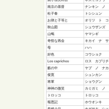
南京の基督
ナンキン ノ 
杜子春
トシシュン
お律と子等と
オリツ ト コ
秋山図
シュウザンズ
山鴫
ヤマシギ
奇怪な再会
キカイ ナ サ
母
ハハ
好色
コウショク
Los caprichos
ロス カプリチ
藪の中
ヤブ ノ ナカ
俊寛
シュンカン
将軍
ショウグン
神神の微笑
カミガミ ノ 
トロッコ
トロッコ
報恩記
ホウオンキ
長崎小品
ナガサキ ショ