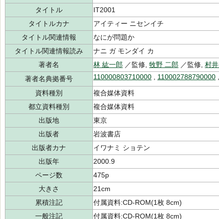
タイトル
IT2001
タイトルカナ
アイティー ニセンイチ
タイトル関連情報
なにが問題か
タイトル関連情報読み
ナニ ガ モンダイ カ
著者名
林 紘一郎
／監修,
牧野 二郎
／監修,
村井
110000803710000
,
110002788790000
著者名典拠番号
資料種別
複合媒体資料
都立資料種別
複合媒体資料
出版地
東京
出版者
岩波書店
出版者カナ
イワナミ ショテン
出版年
2000.9
ページ数
475p
大きさ
21cm
累積注記
付属資料:CD-ROM(1枚 8cm)
一般注記
付属資料:CD-ROM(1枚 8cm)