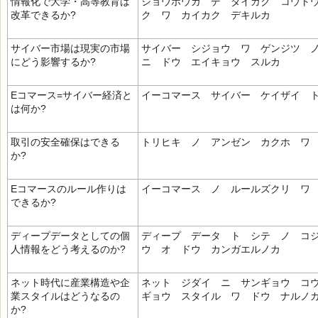
情報化で大学・高等教育は
ジョウホウカ デ ダイガク コウト
改革できるか?
ク ワ カイカク デキルカ
サイバー市場は現実の市場
サイバー シジョウ ワ ゲンジツ 
にどう影響するか?
ニ ドウ エイキョウ スルカ
Eコマース=サイバー経済と
イーコマース サイバー ケイザイ 
は何か?
取引の安全確保はできる
トリヒキ ノ アンゼン カクホ ワ
か?
Eコマースのルール作りは
イーコマース ノ ルールズクリ ワ
できるか?
ディープデータとしての個
ディープ データ ト シテ ノ コ
人情報をどう考えるのか?
ウ オ ドウ カンガエルノカ
ネット時代に産業構造や企
ネット ジダイ ニ サンギョウ コ
業スタイルはどうなるの
ギョウ スタイル ワ ドウ ナルノ
か?