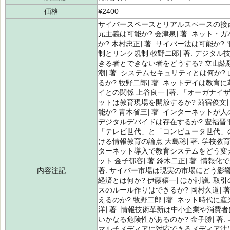
価格
¥2400
サイバースペースとリアルスペースの接点
元主義は可能か? 会津泉∥著. ネット・
か? 木村忠正∥著. サイバー法は可能か?
制とリンク規制 牧野二郎∥著. デジタル
きる者とできない者をどうする? 立山紘毅
潮∥著. システムセキュリティとは何か?
るか? 牧野二郎∥著. ネットデイは教育に
イとの関係 上谷良一∥著. 「オーガナイ
ットは教育現場を開放するか? 苅宿俊文
能か? 青木省三∥著. インターネットが人
デジタルデバイドは存在するか? 豊福晋平
「テレビ世代」と「コンピュータ世代」の
ける情報教育の論点 大島聡∥著. 学校教
ターネット導入で教育システムをどう変え
ット 金子郁容∥著 鈴木二正∥著. 情報
内容注記
著. サイバー市場は現実の市場にどう影響
経済とは何か? 伊藤穰一∥ほか討議. 取引
スのルール作りはできるか? 岡村久道∥
えるのか? 牧野二郎∥著. ネット時代に
洋∥著. 情報技術革新は中小企業や消費者
いかなる危険性があるのか? 金子勝∥著.
マルチメディアに対応できるメディア法は