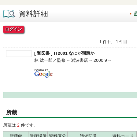
資料詳細
ログイン
1 件中、 1 件目
[ 和図書 ] IT2001 なにが問題か
林 紘一郎／監修 -- 岩波書店 -- 2000.9 --
所蔵
所蔵は
2
件です。
所蔵館
所蔵場所
資料区分
請求記号
資料コード