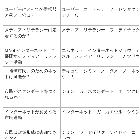
ユーザーにとっての選択肢
ユーザー ニ トッテ ノ センタク
と落とし穴は?
アナ ワ
メディア・リテラシーは定
メディア リテラシー ワ テイチャ
着するのか?
MNet:インターネット上で
エムネット インターネットジョウ 
展開するメディア・リテラ
スル メディア リテラシー カツド
シー活動
「地球市民」のためのネッ
チキュウ シミン ノ タメ ノ ネ
トは可能か?
ウ カ
市民がスタンダードをつく
シミン ガ スタンダード オ ツク
れるか?
インターネットが変えうる
インターネット ガ カエウル シミ
市民運動
市民は政策形成に参加でき
シミン ワ セイサク ケイセイ ニ
るか?
ルカ