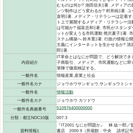
むものは何か? 池田信夫∥著. メディアの
ンツ制作はどう変わるか? 村井純∥著. 
直明∥著. メディア・リテラシーは定着する
ト上で展開するメディア・リテラシー活動
は可能か? 福富忠和∥著. 市民がスタンダ
ットが変えうる市民運動 熊沢夏子∥著. 
ステム構築へ 鈴木寛∥著. 行政の情報公開
主義にインターネットを生かせるか? 清原
郎∥著.
IT革命とはなにが問題で、どう解決で
内容紹介
子商取引、メディア、市民運動などに即
筆陣で徹底検証する。
一般件名
情報産業,産業と社会
一般件名カナ
ジョウホウサンギョウ,サンギョウトシャ
一般件名
情報活動
一般件名カナ
ジョウホウ カツドウ
510976400000000
一般件名典拠番号
分類：都立NDC10版
007.3
『IT2001 なにが問題か』 林 紘一郎／
資料情報1
書店 2000.9（所蔵館：中央 請求記号：/0