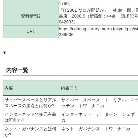
1780）
『IT2001 なにが問題か』 林 紘一郎／
資料情報2
書店 2000.9（所蔵館：中央 請求記号：/0
642633）
https://catalog.library.metro.tokyo.lg.jp
URL
239636
内容一覧
内容
内容ヨミ
サイバースペースとリアル
サイバー スペース ト リアル ス
スペースの接点とは何か?
ッテン トワ ナニカ
インターネットで多元主義
インターネット デ タゲン シュギ
は可能か?
カ
ネット・ガバナンスとは何
ネット ガバナンス トワ ナニカ
か?