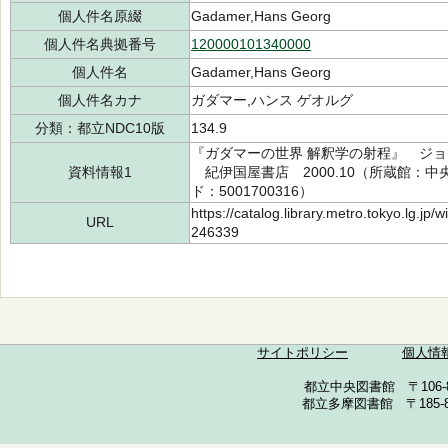
個人件名原綴
Gadamer,Hans Georg
個人件名典拠番号
120000101340000
個人件名
Gadamer,Hans Georg
個人件名カナ
ガダマー,ハンス ゲオルグ
分類：都立NDC10版
134.9
『ガダマーの世界 解釈学の射程』 ジョ
資料情報1
紀伊国屋書店 2000.10（所蔵館：中央 請
ド：5001700316）
https://catalog.library.metro.tokyo.lg.jp
URL
246339
サイトポリシー
個人情
都立中央図書館 〒106-857
都立多摩図書館 〒185-852