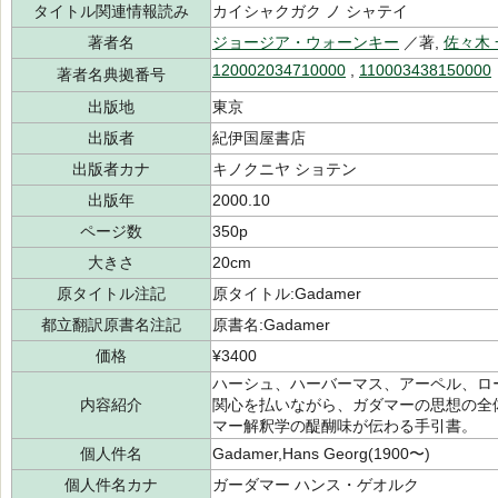
タイトル関連情報読み
カイシャクガク ノ シャテイ
著者名
ジョージア・ウォーンキー
／著,
佐々木
120002034710000
,
110003438150000
著者名典拠番号
出版地
東京
出版者
紀伊国屋書店
出版者カナ
キノクニヤ ショテン
出版年
2000.10
ページ数
350p
大きさ
20cm
原タイトル注記
原タイトル:Gadamer
都立翻訳原書名注記
原書名:Gadamer
価格
¥3400
ハーシュ、ハーバーマス、アーペル、ロ
内容紹介
関心を払いながら、ガダマーの思想の全
マー解釈学の醍醐味が伝わる手引書。
個人件名
Gadamer,Hans Georg(1900〜)
個人件名カナ
ガーダマー ハンス・ゲオルク