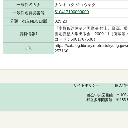
一般件名カナ
ナンキョク ジョウヤク
510417100000000
一般件名典拠番号
分類：都立NDC10版
329.23
『南極条約体制と国際法 領土、資源、
資料情報1
慶応義塾大学出版会 2000.11（所蔵館：多
コード：5001767638）
https://catalog.library.metro.tokyo.lg.jp
URL
257166
サイトポリシー
個人情
都立中央図書館 〒106-857
都立多摩図書館 〒185-852