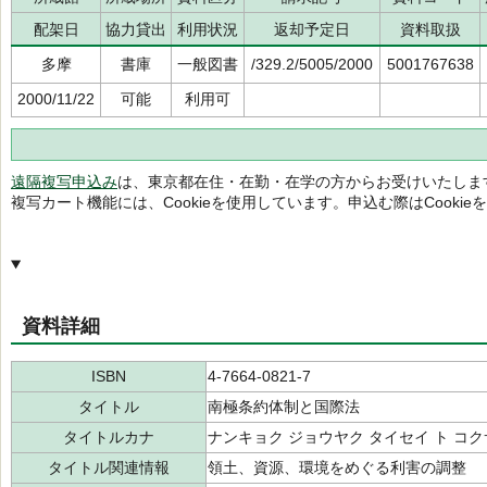
配架日
協力貸出
利用状況
返却予定日
資料取扱
多摩
書庫
一般図書
/329.2/5005/2000
5001767638
2000/11/22
可能
利用可
遠隔複写申込み
は、東京都在住・在勤・在学の方からお受けいたしま
複写カート機能には、Cookieを使用しています。申込む際はCooki
資料詳細
ISBN
4-7664-0821-7
タイトル
南極条約体制と国際法
タイトルカナ
ナンキョク ジョウヤク タイセイ ト コ
タイトル関連情報
領土、資源、環境をめぐる利害の調整