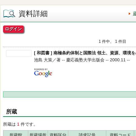
資料詳細
ログイン
1 件中、 1 件目
[ 和図書 ] 南極条約体制と国際法 領土、資源、環境
池島 大策／著 -- 慶応義塾大学出版会 -- 2000.11 --
所蔵
所蔵は
1
件です。
所蔵館
所蔵場所
資料区分
請求記号
資料コード