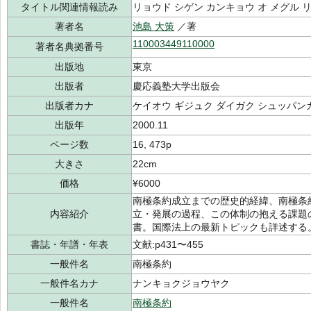
タイトル関連情報読み
リョウド シゲン カンキョウ オ メグル 
著者名
池島 大策
／著
110003449110000
著者名典拠番号
出版地
東京
出版者
慶応義塾大学出版会
出版者カナ
ケイオウ ギジュク ダイガク シュッパン
出版年
2000.11
ページ数
16, 473p
大きさ
22cm
価格
¥6000
南極条約成立までの歴史的経緯、南極条
内容紹介
立・発展の過程、この体制の抱える課題
書。国際法上の最新トピックも詳述する
書誌・年譜・年表
文献:p431〜455
一般件名
南極条約
一般件名カナ
ナンキョクジョウヤク
一般件名
南極条約