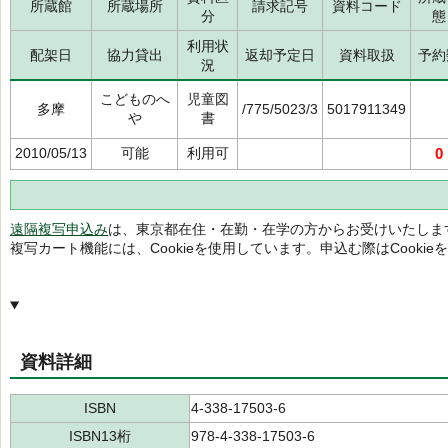
所蔵館
所蔵場所
請求記号
資料コード
分
態
利用状
配架日
協力貸出
返却予定日
資料取扱
予約
況
こどものへ
児童図
多摩
/775/5023/3
5017911349
や
書
2010/05/13
可能
利用可
0
遠隔複写申込み
は、東京都在住・在勤・在学の方からお受けいたしま
複写カート機能には、Cookieを使用しています。申込む際はCooki
資料詳細
ISBN
4-338-17503-6
ISBN13桁
978-4-338-17503-6