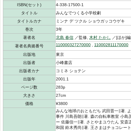
ISBN(セット)
4-338-17500-1
タイトル
みんなでつくる小学校劇
タイトルカナ
ミンナ デ ツクル ショウガッコウゲキ
巻次
3年
著者名
北島 春信
／監修,
木村 たかし
／[ほか]
110000327270000
,
110002811170000
著者名典拠番号
出版地
東京
出版者
小峰書店
出版者カナ
コミネ ショテン
出版年
2001.1
ページ数
283p
大きさ
27cm
価格
¥3800
みんな地球のおともだち 武田晋一∥著. 
事件 川島吾朗∥著. 森の自転車教室 小
ー 佐藤信一∥著. さとやまユウたん 安斎正
和国 鈴木秀尚∥著. 王さまはチョコレー