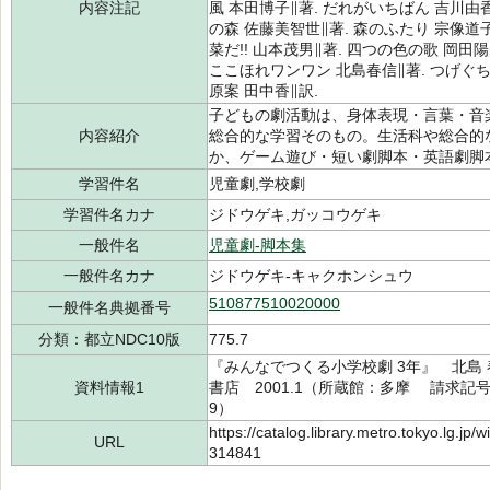
内容注記
風 本田博子∥著. だれがいちばん 吉川由香
の森 佐藤美智世∥著. 森のふたり 宗像道子
菜だ!! 山本茂男∥著. 四つの色の歌 岡田
ここほれワンワン 北島春信∥著. つげぐち 岩崎明∥
原案 田中香∥訳.
子どもの劇活動は、身体表現・言葉・音
内容紹介
総合的な学習そのもの。生活科や総合的
か、ゲーム遊び・短い劇脚本・英語劇脚
学習件名
児童劇,学校劇
学習件名カナ
ジドウゲキ,ガッコウゲキ
一般件名
児童劇-脚本集
一般件名カナ
ジドウゲキ-キャクホンシュウ
510877510020000
一般件名典拠番号
分類：都立NDC10版
775.7
『みんなでつくる小学校劇 3年』 北島 
資料情報1
書店 2001.1（所蔵館：多摩 請求記号：/7
9）
https://catalog.library.metro.tokyo.lg.jp
URL
314841