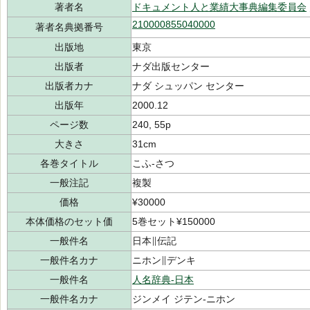
著者名
ドキュメント人と業績大事典編集委員会
210000855040000
著者名典拠番号
出版地
東京
出版者
ナダ出版センター
出版者カナ
ナダ シュッパン センター
出版年
2000.12
ページ数
240, 55p
大きさ
31cm
各巻タイトル
こふ-さつ
一般注記
複製
価格
¥30000
本体価格のセット価
5巻セット¥150000
一般件名
日本∥伝記
一般件名カナ
ニホン∥デンキ
一般件名
人名辞典-日本
一般件名カナ
ジンメイ ジテン-ニホン