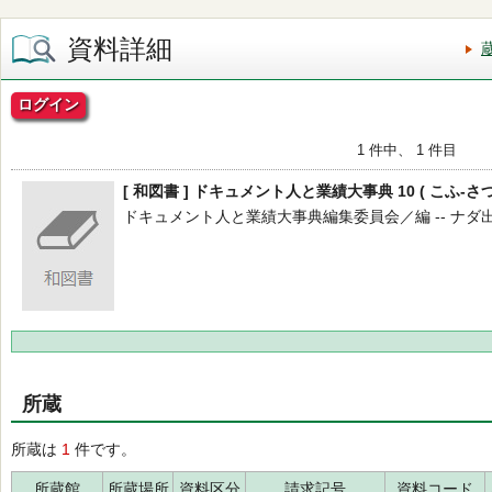
資料詳細
ログイン
1 件中、 1 件目
[ 和図書 ] ドキュメント人と業績大事典 10 ( こふ-さつ
ドキュメント人と業績大事典編集委員会／編 -- ナダ出版センタ
所蔵
所蔵は
1
件です。
所蔵館
所蔵場所
資料区分
請求記号
資料コード