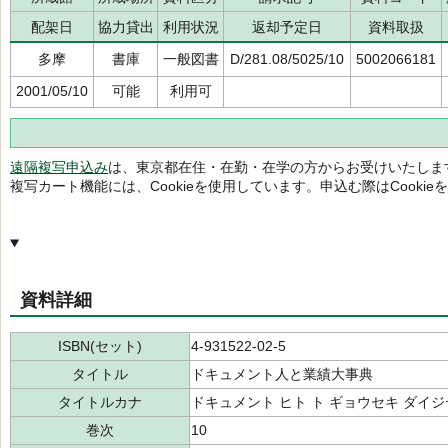
配架日
協力貸出
利用状況
返却予定日
資料取扱
多摩
書庫
一般図書
D/281.08/5025/10
5002066181
2001/05/10
可能
利用可
遠隔複写申込み
は、東京都在住・在勤・在学の方からお受けいたしま
複写カート機能には、Cookieを使用しています。申込む際はCooki
資料詳細
ISBN(セット)
4-931522-02-5
タイトル
ドキュメント人と業績大事典
タイトルカナ
ドキュメント ヒト ト ギョウセキ ダイ
巻次
10