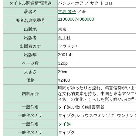
タイトル関連情報読み
パンジイホア ノ サク トコロ
著者名
古島 琴子
／著
110000874080000
著者名典拠番号
出版地
東京
出版者
創土社
出版者カナ
ソウドシャ
出版年
2001.4
ページ数
320p
大きさ
20cm
価格
¥2400
時間がゆったりと流れ、精霊信仰がいま
内容紹介
な文化的要素を持ち、中国と東南アジア
イ族」の文化・くらしを彩り鮮やかに描
一般件名
タイ族,少数民族∥雲南省
一般件名カナ
タイゾク,ショウスウミンゾク∥ウンナン
一般件名
タイ族
一般件名カナ
タイゾク