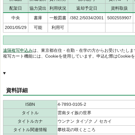
配架日
協力貸出
利用状況
返却予定日
資料取扱
中央
書庫
一般図書
/382.2/5034/2001
5002559907
2001/05/29
可能
利用可
遠隔複写申込み
は、東京都在住・在勤・在学の方からお受けいたしま
複写カート機能には、Cookieを使用しています。申込む際はCooki
資料詳細
ISBN
4-7893-0105-2
タイトル
雲南タイ族の世界
タイトルカナ
ウンナン タイゾク ノ セカイ
タイトル関連情報
攀枝花の咲くところ