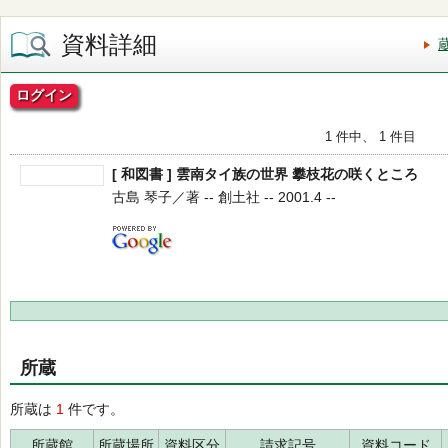
資料詳細
ログイン
1 件中、 1 件目
[ 和図書 ] 雲南タイ族の世界 攀枝花の咲くところ
古島 琴子／著 -- 創土社 -- 2001.4 --
所蔵
所蔵は
1
件です。
所蔵館
所蔵場所
資料区分
請求記号
資料コード