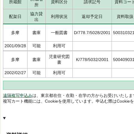
所蔵館
資料区分
請求記号
資料コー
所
協力貸
配架日
利用状況
返却予定日
資料取扱
出
多摩
書庫
一般図書
D/778.7/5028/2001
50031032
2001/09/28
可能
利用可
児童研究図
多摩
書庫
K/778/5032/2001
50040903
書
2002/02/27
可能
利用可
遠隔複写申込み
は、東京都在住・在勤・在学の方からお受けいたしま
複写カート機能には、Cookieを使用しています。申込む際はCooki