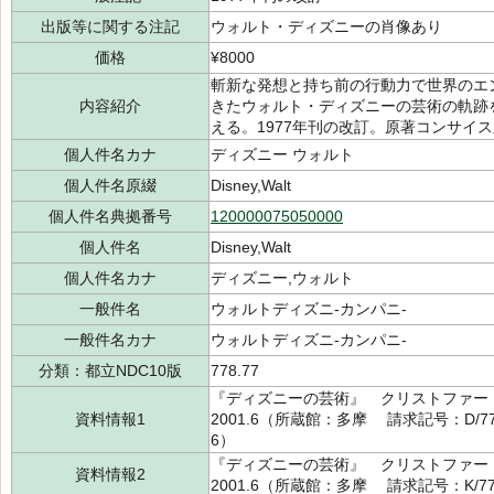
出版等に関する注記
ウォルト・ディズニーの肖像あり
価格
¥8000
斬新な発想と持ち前の行動力で世界のエ
内容紹介
きたウォルト・ディズニーの芸術の軌跡
える。1977年刊の改訂。原著コンサイ
個人件名カナ
ディズニー ウォルト
個人件名原綴
Disney,Walt
個人件名典拠番号
120000075050000
個人件名
Disney,Walt
個人件名カナ
ディズニー,ウォルト
一般件名
ウォルトディズニ-カンパニ-
一般件名カナ
ウォルトディズニ-カンパニ-
分類：都立NDC10版
778.77
『ディズニーの芸術』 クリストファー
資料情報1
2001.6（所蔵館：多摩 請求記号：D/778.
6）
『ディズニーの芸術』 クリストファー
資料情報2
2001.6（所蔵館：多摩 請求記号：K/778