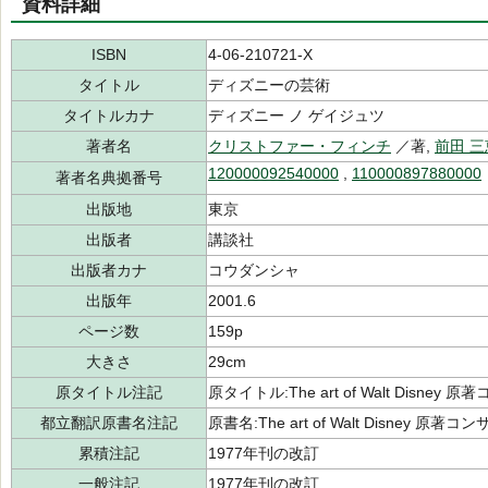
資料詳細
ISBN
4-06-210721-X
タイトル
ディズニーの芸術
タイトルカナ
ディズニー ノ ゲイジュツ
著者名
クリストファー・フィンチ
／著,
前田 
120000092540000
,
110000897880000
著者名典拠番号
出版地
東京
出版者
講談社
出版者カナ
コウダンシャ
出版年
2001.6
ページ数
159p
大きさ
29cm
原タイトル注記
原タイトル:The art of Walt Disne
都立翻訳原書名注記
原書名:The art of Walt Disney 原
累積注記
1977年刊の改訂
一般注記
1977年刊の改訂