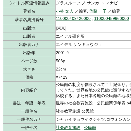
タイトル関連情報読み
グラスルーツ ノ サンカ ト マナビ
著者名
小林 文人
／編著,
佐藤 一子
／編著
110000409420000
,
110000459660000
著者名典拠番号
出版地
[東京]
出版者
エイデル研究所
出版者カナ
エイデル ケンキュウジョ
出版年
2001.9
ページ数
503p
大きさ
22cm
価格
¥7429
公民館の制度が創設されて半世紀余り。
内容紹介
してきた。世界各地の公民館に類似する
比較する。また日本各地の公民館の地域
書誌・年譜・年表
世界の社会教育施設・公民館関係年表:p49
一般件名
社会教育施設,公民館
一般件名カナ
シャカイキョウイクシセツ,コウミンカン
一般件名
社会教育施設
,
公民館