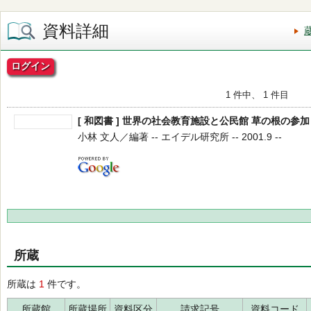
資料詳細
ログイン
1 件中、 1 件目
[ 和図書 ] 世界の社会教育施設と公民館 草の根の参
小林 文人／編著 -- エイデル研究所 -- 2001.9 --
所蔵
所蔵は
1
件です。
所蔵館
所蔵場所
資料区分
請求記号
資料コード