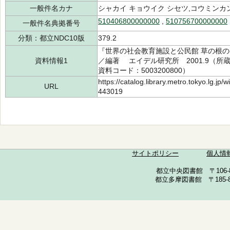
一般件名カナ
シャカイ キョウイク シセツ,コウミンカ
510406800000000
,
510756700000000
一般件名典拠番号
分類：都立NDC10版
379.2
『世界の社会教育施設と公民館 草の根の参
資料情報1
／編著 エイデル研究所 2001.9（所蔵館
資料コード：5003200800）
https://catalog.library.metro.tokyo.lg.jp
URL
443019
サイトポリシー
個人情
都立中央図書館 〒106-857
都立多摩図書館 〒185-852