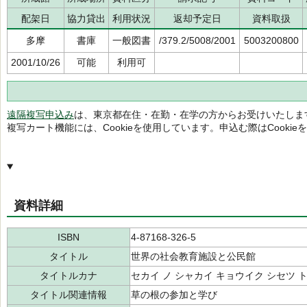
配架日
協力貸出
利用状況
返却予定日
資料取扱
多摩
書庫
一般図書
/379.2/5008/2001
5003200800
2001/10/26
可能
利用可
遠隔複写申込み
は、東京都在住・在勤・在学の方からお受けいたしま
複写カート機能には、Cookieを使用しています。申込む際はCooki
資料詳細
ISBN
4-87168-326-5
タイトル
世界の社会教育施設と公民館
タイトルカナ
セカイ ノ シャカイ キョウイク シセツ 
タイトル関連情報
草の根の参加と学び