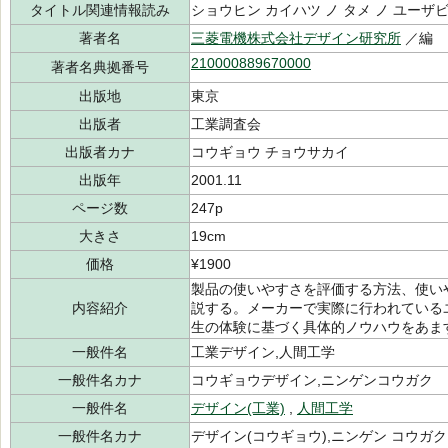
タイトル関連情報読み
ショウヒン カイハツ ノ タメ ノ ユーザ
著者名
三菱電機株式会社デザイン研究所
／編
210000889670000
著者名典拠番号
出版地
東京
出版者
工業調査会
出版者カナ
コウギョウ チョウサカイ
出版年
2001.11
ページ数
247p
大きさ
19cm
価格
¥1900
製品の使いやすさを評価する方法、使い
内容紹介
説する。メーカーで実際に行われている
生の体験に基づく具体的ノウハウをあま
一般件名
工業デザイン,人間工学
一般件名カナ
コウギョウデザイン,ニンゲンコウガク
一般件名
デザイン(工業)
,
人間工学
一般件名カナ
デザイン(コウギョウ),ニンゲン コウガク