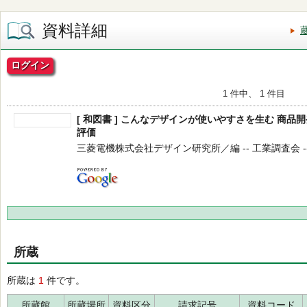
資料詳細
ログイン
1 件中、 1 件目
[ 和図書 ] こんなデザインが使いやすさを生む 商
評価
三菱電機株式会社デザイン研究所／編 -- 工業調査会 -- 20
所蔵
所蔵は
1
件です。
所蔵館
所蔵場所
資料区分
請求記号
資料コード