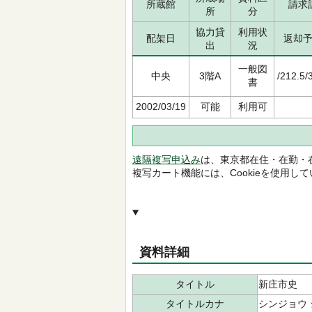
所蔵館
請求
所
分
協力貸
利用状
配架日
返却
出
況
一般図
中央
3階A
/212.5/
書
2002/03/19
可能
利用可
遠隔複写申込み
は、東京都在住・在勤・
複写カート機能には、Cookieを使用し
資料詳細
タイトル
新庄市史
タイトルカナ
シンジョウ 