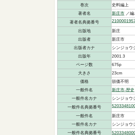
巻次
史料編上
著者名
新庄市
／編
210000195
著者名典拠番号
出版地
新庄
出版者
新庄市
出版者カナ
シンジョウ
出版年
2001.3
ページ数
675p
大きさ
23cm
価格
頒価不明
一般件名
新庄市-歴史
一般件名カナ
シンジョウ
520334810
一般件名典拠番号
一般件名
新庄市
一般件名カナ
シンジョウ
一般件名典拠番号
520334800