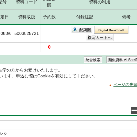
記号
資料コード
資料の利用
態
予定日
資料取扱
予約数
付録注記
備考
配架図
Digital BookShelf
3083/6
5003825721
0
在学の方からお受けいたします。
ています。申込む際はCookieを有効にしてください。
ページの先
シシ