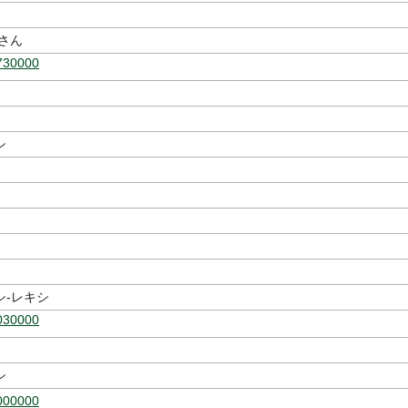
さん
730000
シ
シ-レキシ
030000
シ
000000