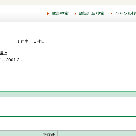
蔵書検索
雑誌記事検索
ジャンル検
1 件中、 1 件目
料編上
2001.3 --
所蔵状