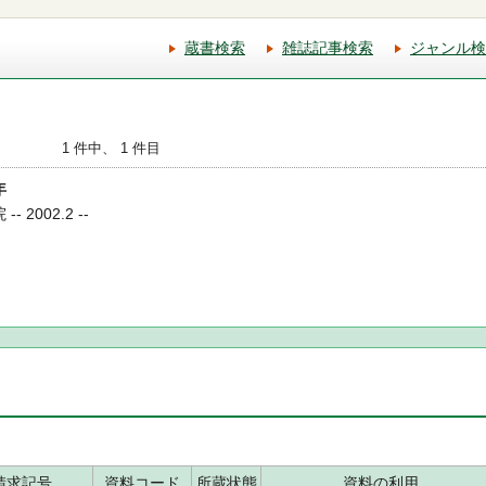
蔵書検索
雑誌記事検索
ジャンル検
1 件中、 1 件目
年
 2002.2 --
請求記号
資料コード
所蔵状態
資料の利用