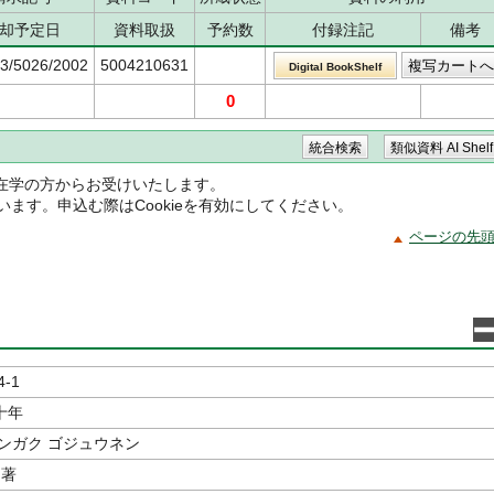
却予定日
資料取扱
予約数
付録注記
備考
23/5026/2002
5004210631
Digital BookShelf
0
在学の方からお受けいたします。
ています。申込む際はCookieを有効にしてください。
ページの先
4-1
十年
ンガク ゴジュウネン
著