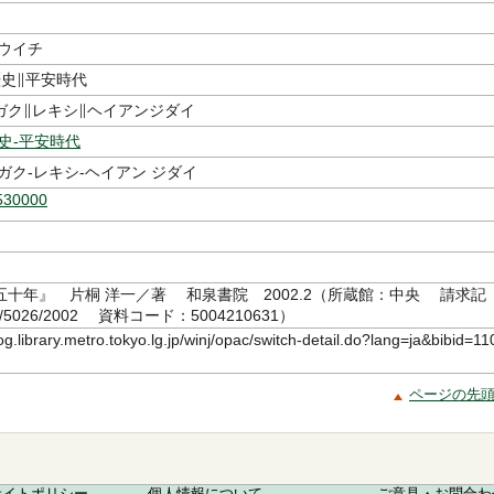
ヨウイチ
歴史∥平安時代
ガク∥レキシ∥ヘイアンジダイ
史-平安時代
ガク-レキシ-ヘイアン ジダイ
530000
五十年』 片桐 洋一／著 和泉書院 2002.2（所蔵館：中央 請求記
3/5026/2002 資料コード：5004210631）
log.library.metro.tokyo.lg.jp/winj/opac/switch-detail.do?lang=ja&bibid=11
ページの先