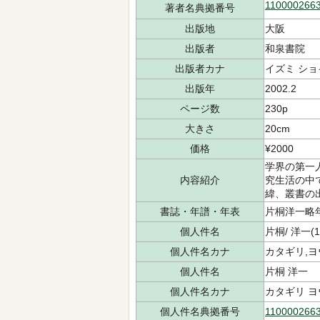
110000266
著者名典拠番号
出版地
大阪
出版者
和泉書院
出版者カナ
イズミ ショ
出版年
2002.2
ページ数
230p
大きさ
20cm
価格
¥2000
学界の第一
内容紹介
究生活の中
緯、叢書の
書誌・年譜・年表
片桐洋一略年譜
個人件名
片桐/ 洋一(1
個人件名カナ
カタギリ,ヨウ
個人件名
片桐 洋一
個人件名カナ
カタギリ 
個人件名典拠番号
110000266