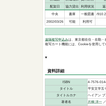
配架日
協力貸出
利用状況
返
中央
書庫
一般図書
/910.
2002/03/26
可能
利用可
遠隔複写申込み
は、東京都在住・在勤・
複写カート機能には、Cookieを使用し
資料詳細
ISBN
4-7576-014
タイトル
平安文学五
タイトルカナ
ヘイアン ブ
著者名
片桐 洋一
／