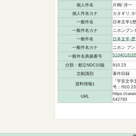
個人件名
片桐/ 洋一
個人件名カナ
カタギリ,
一般件名
日本文学∥
一般件名カナ
ニホンブン
一般件名
日本文学-歴
一般件名カナ
ニホン ブン
510401810
一般件名典拠番号
分類：都立NDC10版
910.23
文献識別
著作目録
『平安文学
資料情報1
号：/910.2
https://cata
URL
542793