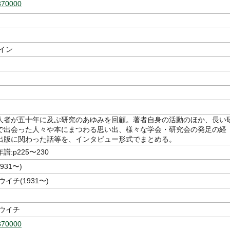
370000
イン
人者が五十年に及ぶ研究のあゆみを回顧。著者自身の活動のほか、長い
で出会った人々や本にまつわる思い出、様々な学会・研究会の発足の経
出版に関わった話等を、インタビュー形式でまとめる。
:p225〜230
931〜)
イチ(1931〜)
ヨウイチ
370000