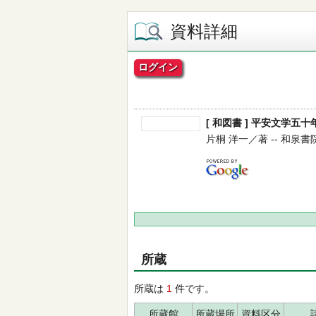
資料詳細
ログイン
[ 和図書 ] 平安文学五十
片桐 洋一／著 -- 和泉書院 --
所蔵
所蔵は
1
件です。
所蔵館
所蔵場所
資料区分