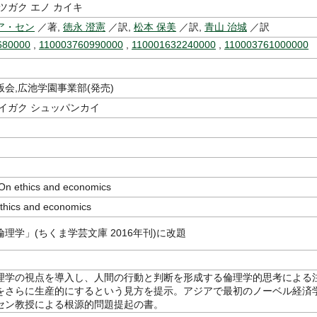
ツガク エノ カイキ
ア・セン
／著,
徳永 澄憲
／訳,
松本 保美
／訳,
青山 治城
／訳
680000
,
110003760990000
,
110001632240000
,
110003761000000
会,広池学園事業部(発売)
イガク シュッパンカイ
ethics and economics
ics and economics
理学」(ちくま学芸文庫 2016年刊)に改題
理学の視点を導入し、人間の行動と判断を形成する倫理学的思考による
をさらに生産的にするという見方を提示。アジアで最初のノーベル経済
セン教授による根源的問題提起の書。