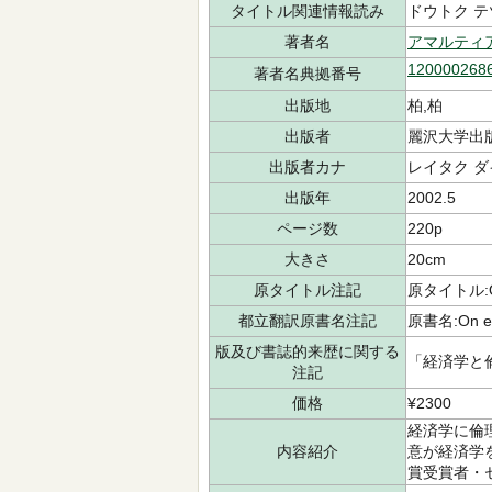
タイトル関連情報読み
ドウトク テ
著者名
アマルティ
120000268
著者名典拠番号
出版地
柏,柏
出版者
麗沢大学出版
出版者カナ
レイタク ダ
出版年
2002.5
ページ数
220p
大きさ
20cm
原タイトル注記
原タイトル:On 
都立翻訳原書名注記
原書名:On eth
版及び書誌的来歴に関する
「経済学と倫
注記
価格
¥2300
経済学に倫
内容紹介
意が経済学
賞受賞者・