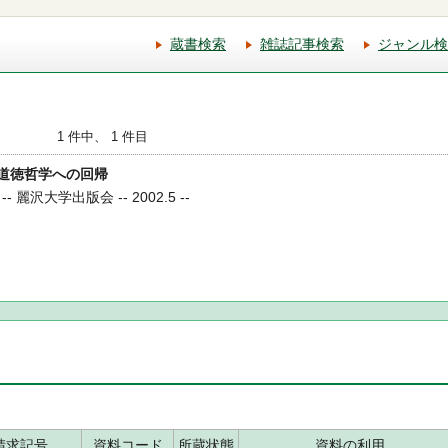
蔵書検索
雑誌記事検索
ジャンル検
1 件中、 1 件目
生 道徳哲学への回帰
麗沢大学出版会 -- 2002.5 --
請求記号
資料コード
所蔵状態
資料の利用