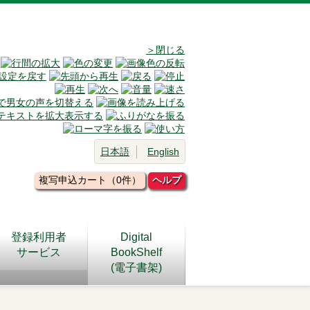
＞閉じる
日本語
English
複写申込カート（0件）
ヘルプ
登録利用者
Digital
サービス
BookShelf
(電子書架)