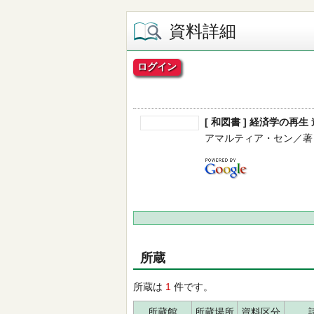
資料詳細
ログイン
[ 和図書 ] 経済学の再
アマルティア・セン／著 -- 
所蔵
所蔵は
1
件です。
所蔵館
所蔵場所
資料区分