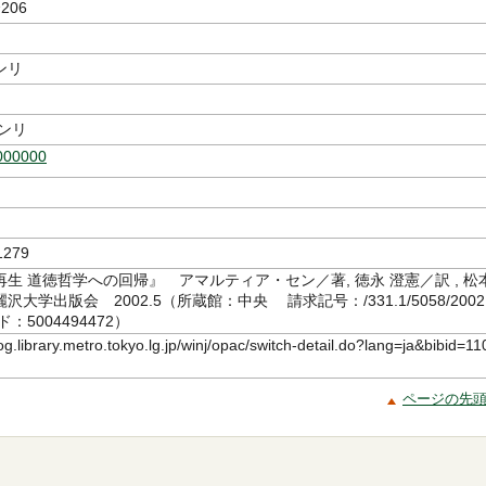
206
ンリ
ンリ
000000
279
生 道徳哲学への回帰』 アマルティア・セン／著, 徳永 澄憲／訳 , 松
大学出版会 2002.5（所蔵館：中央 請求記号：/331.1/5058/2002
5004494472）
log.library.metro.tokyo.lg.jp/winj/opac/switch-detail.do?lang=ja&bibid=11
ページの先