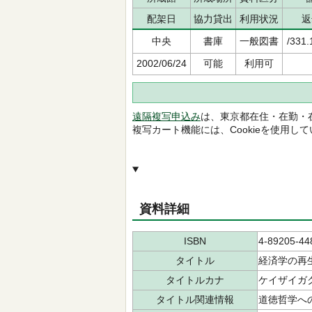
配架日
協力貸出
利用状況
返
中央
書庫
一般図書
/331.
2002/06/24
可能
利用可
遠隔複写申込み
は、東京都在住・在勤・
複写カート機能には、Cookieを使用し
資料詳細
ISBN
4-89205-44
タイトル
経済学の再
タイトルカナ
ケイザイガク
タイトル関連情報
道徳哲学へ