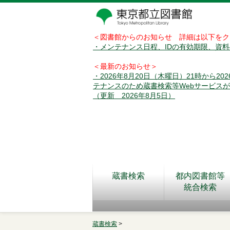
＜図書館からのお知らせ 詳細は以下をク
・メンテナンス日程、IDの有効期限、資
＜最新のお知らせ＞
・2026年8月20日（木曜日）21時から2
テナンスのため蔵書検索等Webサービス
（更新 2026年8月5日）
蔵書検索
都内図書館等
統合検索
蔵書検索
>