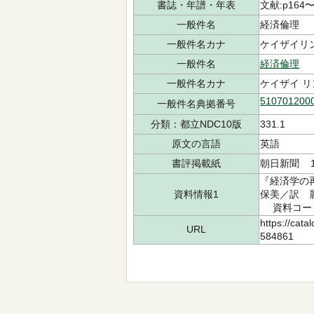
書誌・年譜・年表
文献:p164〜
一般件名
経済倫理
一般件名カナ
ケイザイリ
一般件名
経済倫理
一般件名カナ
ケイザイ リ
510701200
一般件名典拠番号
分類：都立NDC10版
331.1
原文の言語
英語
書評掲載紙
朝日新聞 1
『経済学の再
資料情報1
保美／訳 麗沢
資料コード：
https://cata
URL
584861