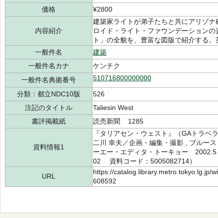
価格
¥2800
建築家ライトが弟子たちと共にアリゾナ
内容紹介
ロイド・ライト・ファウンデーションの
ト」の全貌を、豊富な図版で紹介する。
一般件名
建築
一般件名カナ
ケンチク
510716800000000
一般件名典拠番号
分類：都立NDC10版
526
注記のタイトル
Taliesin West
書評掲載紙
読売新聞 1285
『タリアセン・ウェスト』（GAトラベラー
二川 幸夫／企画・編集・撮影 , ブル
資料情報1
ーエー・エディタ・トーキョー 2002.5（所
02 資料コード：5005082714）
https://catalog.library.metro.tokyo.lg.jp
URL
608592