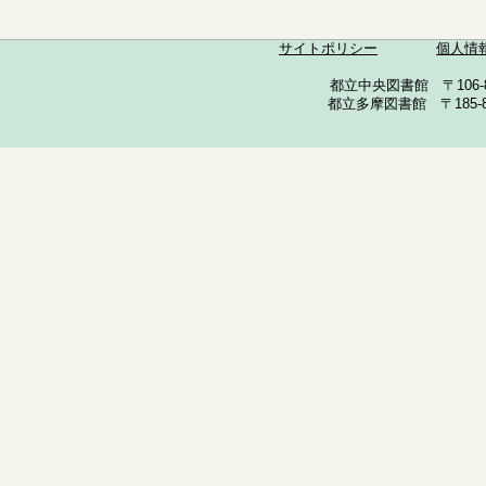
サイトポリシー
個人情
都立中央図書館 〒106-857
都立多摩図書館 〒185-852