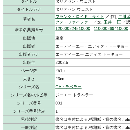
タイトル
タリアセン・ウェスト
タイトルカナ
タリアセン ウェスト
フランク・ロイド・ライト
／[作],
二川 
著者名
クス・ファイファー
／文,
玉井 一匡
／
120000324510000
,
110000869410000
著者名典拠番号
出版地
東京
出版者
エーディーエー・エディタ・トーキョー
出版者カナ
エーディーエー エディタ トーキョー
出版年
2002.5
ページ数
251p
大きさ
23cm
シリーズ名
GAトラベラー
シリーズ名のルビ等
ジーエー トラベラー
シリーズ番号
001
シリーズ番号読み
1
累積注記
書名は奥付による.標題紙・背の書名:Talies
一般注記
書名は奥付による.標題紙・背の書名:Talies