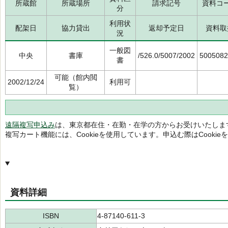
所蔵館
所蔵場所
請求記号
資料コ
分
利用状
配架日
協力貸出
返却予定日
資料取
況
一般図
中央
書庫
/526.0/5007/2002
5005082
書
可能（館内閲
2002/12/24
利用可
覧）
遠隔複写申込み
は、東京都在住・在勤・在学の方からお受けいたしま
複写カート機能には、Cookieを使用しています。申込む際はCooki
資料詳細
ISBN
4-87140-611-3