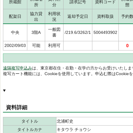
所蔵館
請求記号
資料コード
所
分
態
協力貸
利用状
配架日
返却予定日
資料取扱
予約
出
況
一般図
中央
3階A
/219.6/3262/1
5004493902
書
2002/09/03
可能
利用可
0
遠隔複写申込み
は、東京都在住・在勤・在学の方からお受けいたしま
複写カート機能には、Cookieを使用しています。申込む際はCooki
資料詳細
タイトル
北浦町史
タイトルカナ
キタウラ チョウシ