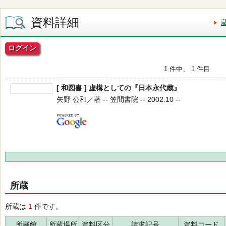
資料詳細
ログイン
1 件中、 1 件目
[ 和図書 ] 虚構としての『日本永代蔵』
矢野 公和／著 -- 笠間書院 -- 2002.10 --
所蔵
所蔵は
1
件です。
所蔵館
所蔵場所
資料区分
請求記号
資料コード