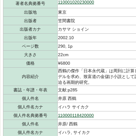
110001020230000
著者名典拠番号
出版地
東京
出版者
笠間書院
出版者カナ
カサマ ショイン
出版年
2002.10
ページ数
290, 1p
大きさ
22cm
価格
¥6800
西鶴の傑作「日本永代蔵」は周到に計算
内容紹介
デルを求め、致富道の金儲け小説として
迫る画期的研究。
書誌・年譜・年表
文献:p285
個人件名
井原 西鶴
個人件名カナ
イハラ サイカク
個人件名典拠番号
110000118420000
個人件名
井原/ 西鶴
個人件名カナ
イハラ, サイカク