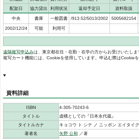
配架日
協力貸出
利用状況
返却予定日
資料取扱
中央
書庫
一般図書
/913.52/5013/2002
5005682154
2002/12/24
可能
利用可
遠隔複写申込み
は、東京都在住・在勤・在学の方からお受けいたしま
複写カート機能には、Cookieを使用しています。申込む際はCooki
資料詳細
ISBN
4-305-70243-6
タイトル
虚構としての『日本永代蔵』
タイトルカナ
キョコウ ト シテ ノ ニッポン エイタイ
著者名
矢野 公和
／著