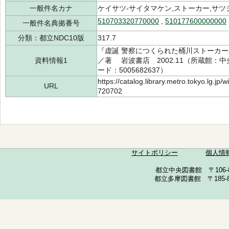
一般件名カナ
ケイサツ-サイタマケン,ストーカー,サツ
510703320770000
,
510177600000000
一般件名典拠番号
分類：都立NDC10版
317.7
『虚誕 警察につくられた桶川ストーカー殺
資料情報1
／著 岩波書店 2002.11（所蔵館：中央 
ード：5005682637）
https://catalog.library.metro.tokyo.lg.jp
URL
720702
サイトポリシー
個人情
都立中央図書館 〒106-857
都立多摩図書館 〒185-852