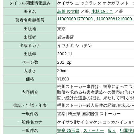
タイトル関連情報読み
ケイサツ ニ ツクラレタ オケガワ ストー
著者名
鳥越 俊太郎
／著,
小林 ゆうこ
／著
110000691770000
,
110003081210000
著者名典拠番号
出版地
東京
出版者
岩波書店
出版者カナ
イワナミ ショテン
出版年
2002.11
ページ数
231, 2p
大きさ
20cm
価格
¥1800
桶川ストーカー事件は、警察によってつ
内容紹介
賠償を求める被害者遺族への警察の信じ
闘い続けた遺族の記録。果たして市民は
書誌・年譜・年表
桶川ストーカー殺人事件の経緯:巻末p1〜
一般件名
警察∥埼玉県,国家賠償,ストーカー
一般件名カナ
ケイサツ∥サイタマケン,コッカバイショ
一般件名
警察-埼玉県
,
ストーカー
,
殺人
,
犯罪捜