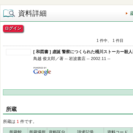
資料詳細
ログイン
1 件中、 1 件目
[ 和図書 ] 虚誕 警察につくられた桶川ストーカー殺
鳥越 俊太郎／著 -- 岩波書店 -- 2002.11 --
所蔵
所蔵は
1
件です。
所蔵館
所蔵場所
資料区分
請求記号
資料コード