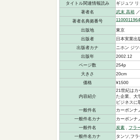
タイトル関連情報読み
ギジュツ リ
著者名
武末 高裕
／
110001196
著者名典拠番号
出版地
東京
出版者
日本実業出
出版者カナ
ニホン ジツ
出版年
2002.12
ページ数
254p
大きさ
20cm
価格
¥1500
21世紀は
内容紹介
た企業、大
ビジネスに
一般件名
カーボンナ
一般件名カナ
カーボンナ
一般件名
炭素
,
フラ
一般件名カナ
タンソ,フ