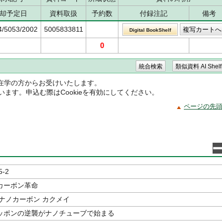
却予定日
資料取扱
予約数
付録注記
備考
4/5053/2002
5005833811
Digital BookShelf
0
在学の方からお受けいたします。
ています。申込む際はCookieを有効にしてください。
ページの先
5-2
カーボン革命
ナノカーボン カクメイ
ッポンの逆襲がナノチューブで始まる