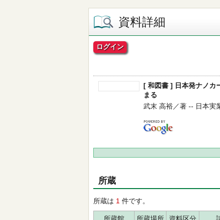
資料詳細
ログイン
[ 和図書 ] 日本発ナ
まる
武末 高裕／著 -- 日本実業出版
所蔵
所蔵は
1
件です。
所蔵館
所蔵場所
資料区分