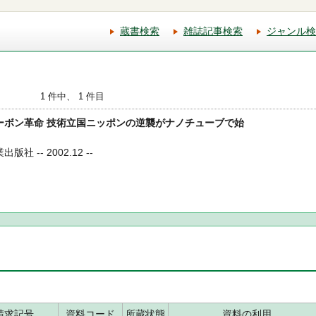
蔵書検索
雑誌記事検索
ジャンル検
1 件中、 1 件目
ノカーボン革命 技術立国ニッポンの逆襲がナノチューブで始
社 -- 2002.12 --
請求記号
資料コード
所蔵状態
資料の利用