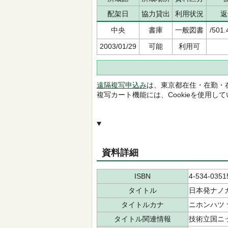
配架日
協力貸出
利用状況
返
中央
書庫
一般図書
/501.
2003/01/29
可能
利用可
遠隔複写申込み
は、東京都在住・在勤・
複写カート機能には、Cookieを使用し
資料詳細
ISBN
4-534-0351
タイトル
日本発ナノ
タイトルカナ
ニホンハツ 
タイトル関連情報
技術立国ニ