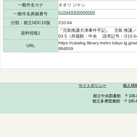
一般件名カナ
オオツ ジケン
510449300000000
一般件名典拠番号
分類：都立NDC10版
210.64
『児島惟謙大津事件手記』 児島 惟謙／[
資料情報1
03.5（所蔵館：中央 請求記号：/210.64/
https://catalog.library.metro.tokyo.lg.jp
URL
894559
サイトポリシー
個人情
都立中央図書館 〒106-857
都立多摩図書館 〒185-852