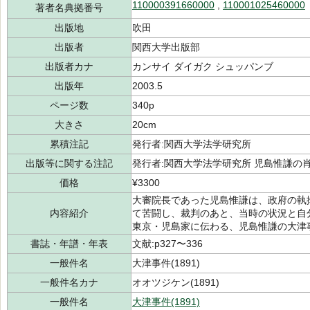
110000391660000
,
110001025460000
著者名典拠番号
出版地
吹田
出版者
関西大学出版部
出版者カナ
カンサイ ダイガク シュッパンブ
出版年
2003.5
ページ数
340p
大きさ
20cm
累積注記
発行者:関西大学法学研究所
出版等に関する注記
発行者:関西大学法学研究所 児島惟謙の
価格
¥3300
大審院長であった児島惟謙は、政府の執
内容紹介
て苦闘し、裁判のあと、当時の状況と自
東京・児島家に伝わる、児島惟謙の大津
書誌・年譜・年表
文献:p327〜336
一般件名
大津事件(1891)
一般件名カナ
オオツジケン(1891)
一般件名
大津事件(1891)