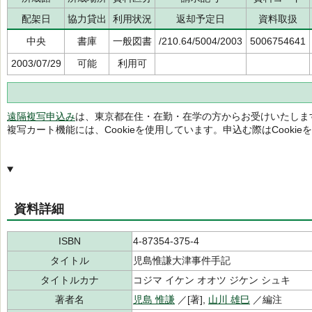
配架日
協力貸出
利用状況
返却予定日
資料取扱
中央
書庫
一般図書
/210.64/5004/2003
5006754641
2003/07/29
可能
利用可
遠隔複写申込み
は、東京都在住・在勤・在学の方からお受けいたしま
複写カート機能には、Cookieを使用しています。申込む際はCooki
資料詳細
ISBN
4-87354-375-4
タイトル
児島惟謙大津事件手記
タイトルカナ
コジマ イケン オオツ ジケン シュキ
著者名
児島 惟謙
／[著],
山川 雄巳
／編注