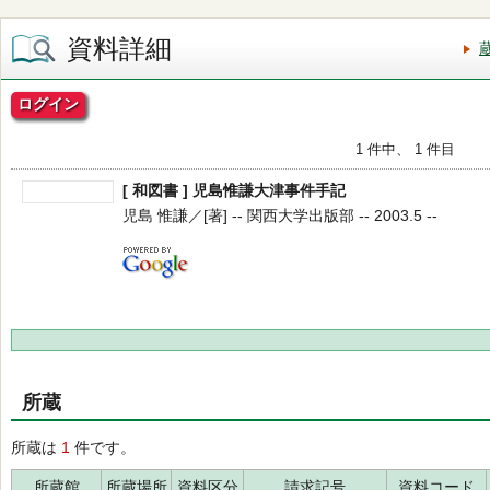
資料詳細
ログイン
1 件中、 1 件目
[ 和図書 ] 児島惟謙大津事件手記
児島 惟謙／[著] -- 関西大学出版部 -- 2003.5 --
所蔵
所蔵は
1
件です。
所蔵館
所蔵場所
資料区分
請求記号
資料コード