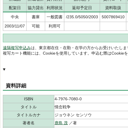
配架日
協力貸出
利用状況
返却予定日
資料取扱
中央
書庫
一般図書
/235.0/5050/2003
5007869410
2003/11/07
可能
利用可
遠隔複写申込み
は、東京都在住・在勤・在学の方からお受けいたしま
複写カート機能には、Cookieを使用しています。申込む際はCooki
資料詳細
ISBN
4-7976-7080-0
タイトル
情念戦争
タイトルカナ
ジョウネン センソウ
著者名
鹿島 茂
／著