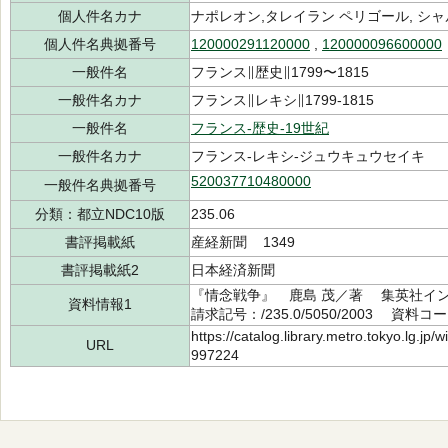
個人件名カナ
ナポレオン,タレイラン ペリゴール, シャ
個人件名典拠番号
120000291120000
,
120000096600000
一般件名
フランス∥歴史∥1799〜1815
一般件名カナ
フランス∥レキシ∥1799-1815
一般件名
フランス-歴史-19世紀
一般件名カナ
フランス-レキシ-ジュウキュウセイキ
520037710480000
一般件名典拠番号
分類：都立NDC10版
235.06
書評掲載紙
産経新聞 1349
書評掲載紙2
日本経済新聞
『情念戦争』 鹿島 茂／著 集英社イン
資料情報1
請求記号：/235.0/5050/2003 資料コー
https://catalog.library.metro.tokyo.lg.jp
URL
997224