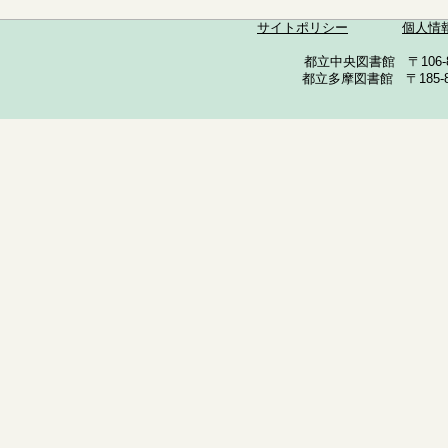
サイトポリシー
個人情
都立中央図書館 〒106-857
都立多摩図書館 〒185-852