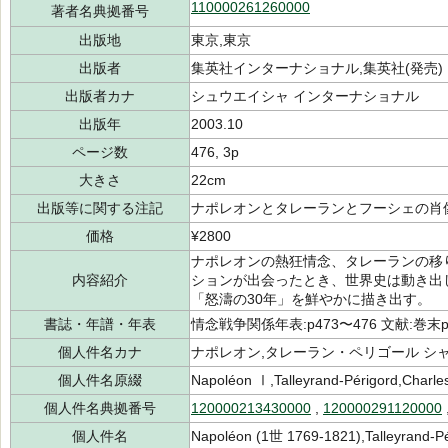
110000261260000
著者名典拠番号
出版地
東京,東京
出版者
集英社インターナショナル,集英社(発売)
出版者カナ
シュウエイシャ インターナショナル
出版年
2003.10
ページ数
476, 3p
大きさ
22cm
出版等に関する注記
ナポレオンとタレーランとフーシェの肖
価格
¥2800
ナポレオンの熱狂情念、タレーランの移
内容紹介
ションが出会ったとき、世界史は動き出し
「怒濤の30年」を鮮やかに描き出す。
書誌・年譜・年表
情念戦争関係年表:p473〜476 文献:巻末p
個人件名カナ
ナポレオン,タレーラン・ペリゴール シ
個人件名原綴
Napoléon Ⅰ,Talleyrand‐Périgord,Charle
個人件名典拠番号
120000213430000
,
120000291120000
個人件名
Napoléon (1世 1769-1821),Talleyrand-Pé