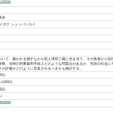
620000
版会
イガク シュッパンカイ
ついて、裁かれる側すなわち犯人津田三蔵に光を当て、その角度から犯
考察。当時の刑事裁判手続上どのような問題点があるか、判決の社会に
その評価がどのように見直されるべきかも検討する。
91)
1891)
91)
ン
000000