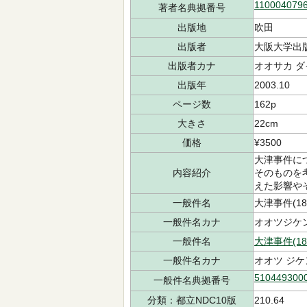
110004079
著者名典拠番号
出版地
吹田
出版者
大阪大学出
出版者カナ
オオサカ ダ
出版年
2003.10
ページ数
162p
大きさ
22cm
価格
¥3500
大津事件に
内容紹介
そのものを
えた影響や
一般件名
大津事件(18
一般件名カナ
オオツジケン(
一般件名
大津事件(18
一般件名カナ
オオツ ジケ
510449300
一般件名典拠番号
分類：都立NDC10版
210.64