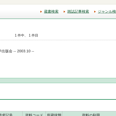
蔵書検索
雑誌記事検索
ジャンル検
1 件中、 1 件目
会 -- 2003.10 --
請求記号
資料コード
所蔵状態
資料の利用