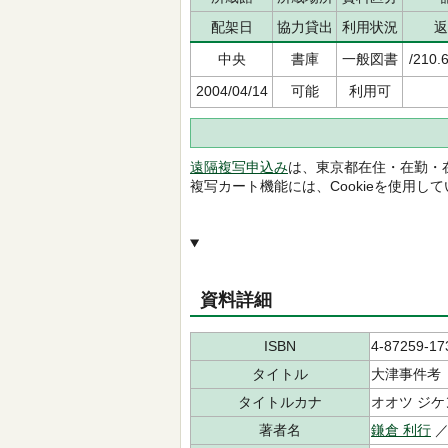
配架日
協力貸出
利用状況
返
中央
書庫
一般図書
/210.
2004/04/14
可能
利用可
遠隔複写申込み
は、東京都在住・在勤・
複写カート機能には、Cookieを使用し
資料詳細
ISBN
4-87259-17
タイトル
大津事件考
タイトルカナ
オオツ ジ
著者名
鎌倉 利行
／