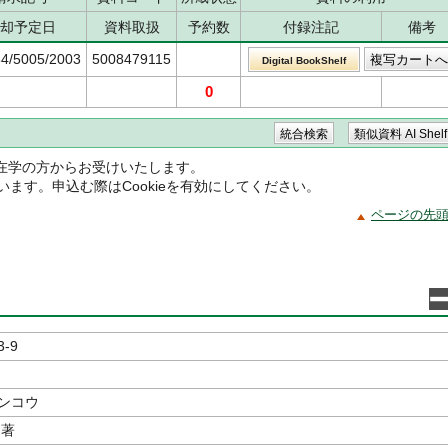
却予定日
資料取扱
予約数
付録注記
備考
64/5005/2003
5008479115
Digital BookShelf
0
在学の方からお受けいたします。
ています。申込む際はCookieを有効にしてください。
ページの先
3-9
ケンコウ
著