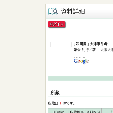
資料詳細
ログイン
[ 和図書 ] 大津事件考
鎌倉 利行／著 -- 大阪大学出版
所蔵
所蔵は
1
件です。
所蔵館
所蔵場所
資料区分