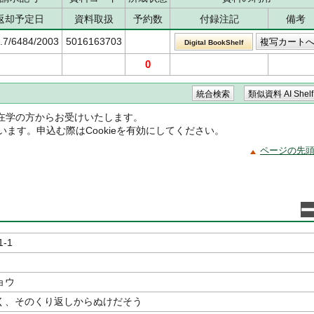
返却予定日
資料取扱
予約数
付録注記
備考
.7/6484/2003
5016163703
Digital BookShelf
0
在学の方からお受けいたします。
ています。申込む際はCookieを有効にしてください。
ページの先
1-1
ョウ
く、そのくり返しからぬけだそう