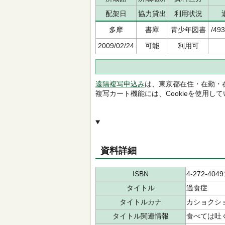
配架日
協力貸出
利用状況
多摩
書庫
青少年図書
/493
2009/02/24
可能
利用可
遠隔複写申込み
は、東京都在住・在勤・
複写カート機能には、Cookieを使用し
資料詳細
ISBN
4-272-4049
タイトル
過食症
タイトルカナ
カショクシ
タイトル関連情報
食べては吐