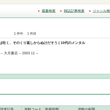
蔵書検索
雑誌記事検索
ジャンル検
1 件中、 1 件目
べては吐く、そのくり返しからぬけだそう ( 10代のメンタル
月書店 -- 2003.11 --
請求記号
資料コード
所蔵状態
資料の利用