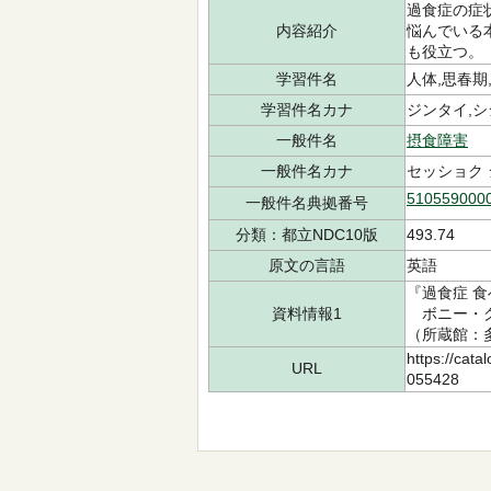
過食症の症
内容紹介
悩んでいる
も役立つ。
学習件名
人体,思春期
学習件名カナ
ジンタイ,シ
一般件名
摂食障害
一般件名カナ
セッショク
510559000
一般件名典拠番号
分類：都立NDC10版
493.74
原文の言語
英語
『過食症 
資料情報1
ボニー・グレ
（所蔵館：多摩
https://cata
URL
055428