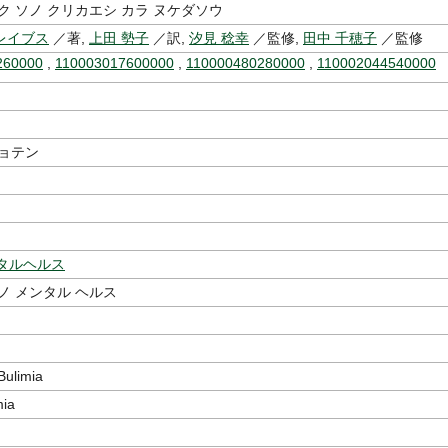
ク ソノ クリカエシ カラ ヌケダソウ
レイブス
／著,
上田 勢子
／訳,
汐見 稔幸
／監修,
田中 千穂子
／監修
260000
,
110003017600000
,
110000480280000
,
110002044540000
ショテン
ンタルヘルス
ノ メンタル ヘルス
limia
ia