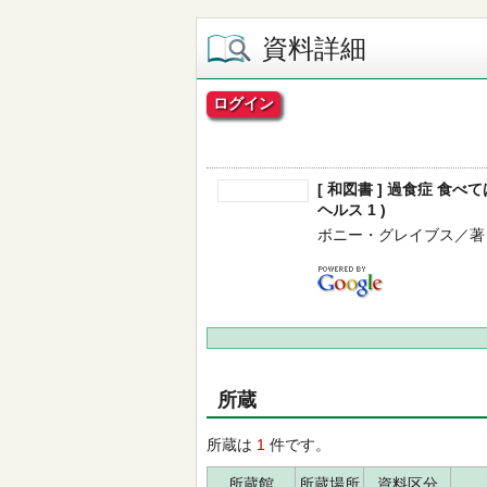
資料詳細
ログイン
[ 和図書 ] 過食症 食
ヘルス 1 )
ボニー・グレイブス／著 -- 大
所蔵
所蔵は
1
件です。
所蔵館
所蔵場所
資料区分