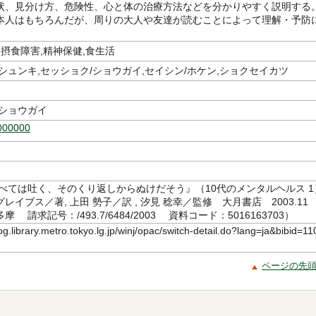
状、見分け方、危険性、心と体の治療方法などを分かりやすく説明する
本人はもちろんだが、周りの大人や友達が読むことによって理解・予防
,摂食障害,精神保健,食生活
シュンキ,セッショク/ショウガイ,セイシン/ホケン,ショクセイカツ
 ショウガイ
000000
食べては吐く、そのくり返しからぬけだそう』（10代のメンタルヘルス 1
イブス／著, 上田 勢子／訳 , 汐見 稔幸／監修 大月書店 2003.11
 請求記号：/493.7/6484/2003 資料コード：5016163703）
log.library.metro.tokyo.lg.jp/winj/opac/switch-detail.do?lang=ja&bibid=11
ページの先