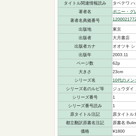
タイトル関連情報読み
タベテワ ハ
著者名
ボニー・グ
120002177
著者名典拠番号
出版地
東京
出版者
大月書店
出版者カナ
オオツキ 
出版年
2003.11
ページ数
62p
大きさ
23cm
シリーズ名
10代のメ
シリーズ名のルビ等
ジュウダイ 
シリーズ番号
1
シリーズ番号読み
1
原タイトル注記
原タイトル:Bu
都立翻訳原書名注記
原書名:Bulim
価格
¥1800