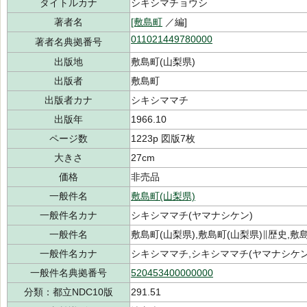
タイトルカナ
シキシマチョウシ
著者名
[敷島町
／編]
011021449780000
著者名典拠番号
出版地
敷島町(山梨県)
出版者
敷島町
出版者カナ
シキシママチ
出版年
1966.10
ページ数
1223p 図版7枚
大きさ
27cm
価格
非売品
一般件名
敷島町(山梨県)
一般件名カナ
シキシママチ(ヤマナシケン)
一般件名
敷島町(山梨県),敷島町(山梨県)∥歴史,敷
一般件名カナ
シキシママチ,シキシママチ(ヤマナシケン
一般件名典拠番号
520453400000000
分類：都立NDC10版
291.51