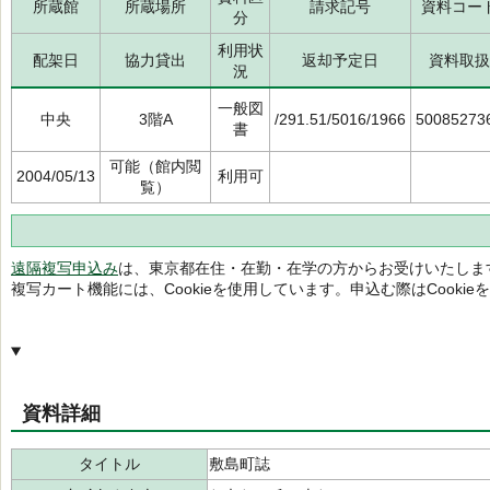
所蔵館
所蔵場所
請求記号
資料コー
分
利用状
配架日
協力貸出
返却予定日
資料取扱
況
一般図
中央
3階A
/291.51/5016/1966
50085273
書
可能（館内閲
2004/05/13
利用可
覧）
遠隔複写申込み
は、東京都在住・在勤・在学の方からお受けいたしま
複写カート機能には、Cookieを使用しています。申込む際はCooki
資料詳細
タイトル
敷島町誌